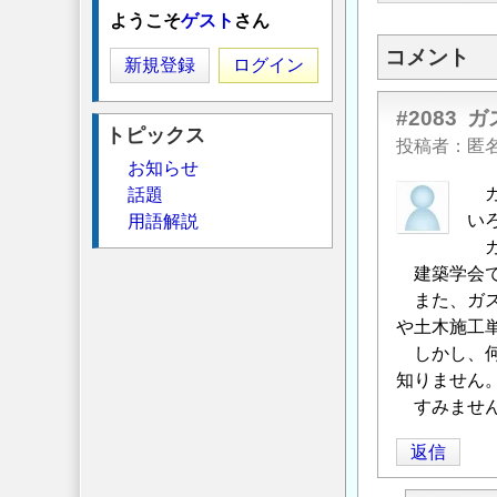
ようこそ
ゲスト
さん
コメント
新規登録
ログイン
#2083
ガ
トピックス
投稿者
匿
お知らせ
ガ
話題
い
用語解説
ガ
建築学会で
また、ガス
や土木施工
しかし、何
知りません
すみませ
返信