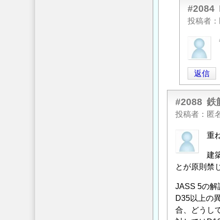
#2084
投稿者
匿
名
投
返信
稿
者
#2088
に
鉄
よ
投稿者
匿
る
重
「
ガ
ス
建
圧
とが原則禁
接
」
へ
JASS 5
の
D35以上
返
合、どうし
信