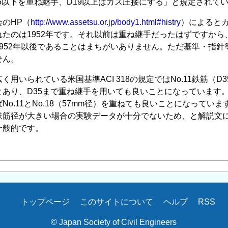
6以下を重ね継手、D19以上はガス圧接にする」と規定されて
のHP（
http://www.assetsu.or.jp/body1.html#histry
）によるとガ
れたのは1952年です。それ以前は重ね継手だったはずですか
1952年以後であることはまちがいありません。ただ基準・指
せん。
く用いられている米国基準ACI 318の規定ではNo.11鉄筋（
とあり、D35まで重ね継手を用いても良いことになっています
No.11とNo.18（57mm径）を重ねても良いことになって
鉄筋径が大きい場合の実験データが十分でないため、と解説文
一般的です。
トップページ
このサイトについて
ヘルプ
RSS
© Japan Society of Civil Engineers