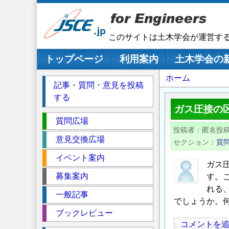
メ
イ
ン
このサイトは土木学会が運営す
コ
ン
メインナビゲーション
トップページ
利用案内
土木学会の
テ
パ
ホーム
ン
記事・質問・意見を投稿
ツ
ン
する
に
く
ガス圧接の
移
セ
ず
質問広場
動
投稿者
匿名投
ク
意見交換広場
セクション
質
シ
イベント案内
ョ
ガス
ン
募集案内
す。
れる
一般記事
でしょうか。
ブックレビュー
コメントを