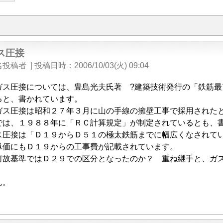
ス圧接
名投稿者
|
投稿日時
2006/10/03(火) 09:04
ス圧接については、豊島光夫氏著 ?建築技術発行の「鉄筋最
ろと、書かれています。
ス圧接は昭和２７年３月に山の手線の擁壁工事で採用されたと
は、１９８８年に「ＲＣ計算規定」が制定されているとも、書
圧接は「Ｄ１９からＤ５１の極太鉄筋までに幅広くなされてい
単価にもＤ１９からの工事費が記載されています。
故基準ではＤ２９での区分となったのか？ 重ね継手と、ガス
。
ん。