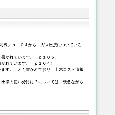
Opens in a new wi
Opens in a new
前線」ｐ１０４から ガス圧接についていろ
書かれています。（ｐ１０５）
かれています。（ｐ１０４）
ます。」とも書かれており、土木コスト情報
圧接の使い分けは？については、残念ながら