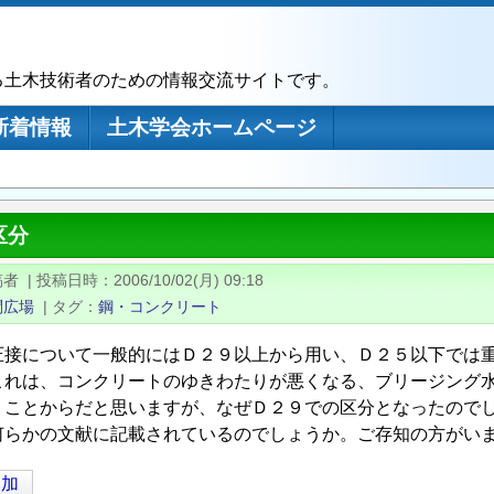
る土木技術者のための情報交流サイトです。
新着情報
土木学会ホームページ
区分
稿者
|
投稿日時
2006/10/02(月) 09:18
問広場
|
タグ
鋼・コンクリート
圧接について一般的にはＤ２９以上から用い、Ｄ２５以下では
これは、コンクリートのゆきわたりが悪くなる、ブリージング
、ことからだと思いますが、なぜＤ２９での区分となったので
何らかの文献に記載されているのでしょうか。ご存知の方がい
追加