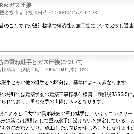
Re:ガス圧接
匿名投稿者
|
投稿日時
2006/10/04(水) 07:28
昔のことですが設計標準で経済性と施工性について比較し通達
筋の重ね継手とガス圧接について
名投稿者
|
投稿日時
2006/10/05(木) 18:40
ね継手とその他の継手との区分は、基準によって異なります。
築の分野では建築学会の建築工事標準仕様書・同解説JASS 5
じられており、重ね継手の上限はD32となります。
の解説によると「太径の異形鉄筋の重ね継手は、かぶりコンクリ
の異形鉄筋には原則として重ね継手は設けないと規定している」
ても鉄筋が密となり、施工面での問題が生じることになります