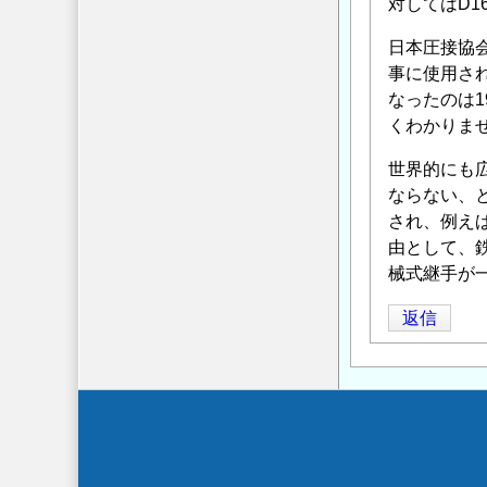
対してはD1
日本圧接協会
事に使用さ
なったのは
くわかりま
世界的にも広
ならない、
され、例えば
由として、
械式継手が
返信
Secondary
menu