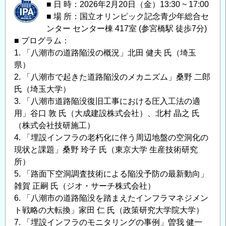
■ 日 時：2026年2月20日（金）13:30 ~ 17:00
■ 場 所：国立オリンピック記念青少年総合セ
ンター センター棟 417室 (参宮橋駅 徒歩7分)
■ プログラム：
1. 「八潮市の道路陥没の概況」北田 健夫 氏（埼玉
県）
2. 「八潮市で起きた道路陥没のメカニズム」桑野 二郎
氏（埼玉大学）
3. 「⼋潮市道路陥没復旧工事における圧⼊⼯法の適
⽤」谷口 敦 氏（大成建設株式会社）、北村 晶之 氏
（株式会社技研施工）
4. 「埋設インフラの老朽化に伴う周辺地盤の空洞化の
現状と課題」桑野 玲子 氏（東京大学 生産技術研究
所）
5. 「路面下空洞調査技術による陥没予防の最新動向」
雑賀 正嗣 氏（ジオ・サーチ株式会社）
6. 「八潮市の道路陥没を踏まえたインフラマネジメン
ト戦略の大転換」家田 仁 氏（政策研究大学院大学）
7. 「埋設インフラのモニタリングの事例」曽我 健一