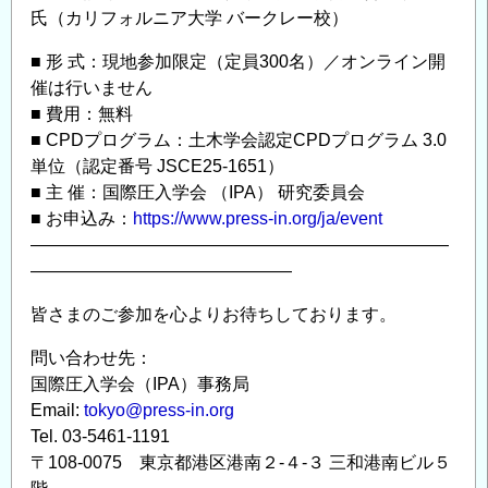
氏（カリフォルニア大学 バークレー校）
■ 形 式：現地参加限定（定員300名）／オンライン開
催は行いません
■ 費用：無料
■ CPDプログラム：土木学会認定CPDプログラム 3.0
単位（認定番号 JSCE25-1651）
■ 主 催：国際圧入学会 （IPA） 研究委員会
■ お申込み：
https://www.press-in.org/ja/event
————————————————————————
———————————————
皆さまのご参加を心よりお待ちしております。
問い合わせ先：
国際圧入学会（IPA）事務局
Email:
tokyo@press-in.org
Tel. 03-5461-1191
〒108-0075 東京都港区港南２-４-３ 三和港南ビル５