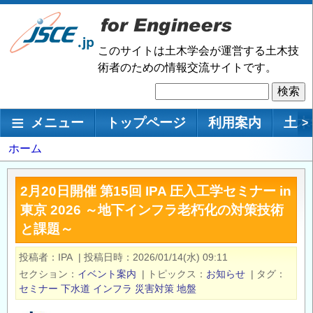
メ
イ
ン
このサイトは土木学会が運営する土木技
コ
術者のための情報交流サイトです。
ン
検
テ
索
ン
メインナビゲーション
メニュー
トップページ
利用案内
土木
>
ツ
に
パ
ホーム
移
ン
動
く
2月20日開催 第15回 IPA 圧入工学セミナー in
ず
東京 2026 ～地下インフラ老朽化の対策技術
と課題～
投稿者
IPA
|
投稿日時
2026/01/14(水) 09:11
セクション
イベント案内
|
トピックス
お知らせ
|
タグ
セミナー
下水道
インフラ
災害対策
地盤