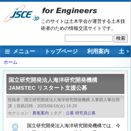
メ
イ
ン
このサイトは土木学会が運営する土木技
コ
術者のための情報交流サイトです。
ン
検
テ
索
ン
メインナビゲーション
メニュー
トップページ
利用案内
土木
>
ツ
に
パ
ホーム
移
ン
動
く
国立研究開発法人海洋研究開発機構
ず
JAMSTEC リスタート支援公募
投稿者
国立研究開発法人海洋研究開発機構 人事部人事任用
課
|
投稿日時
2025/06/10(火) 16:29
セクション
募集案内
|
タグ
公募
研究員公募
国立研究開発法人海洋研究開発機構では、今