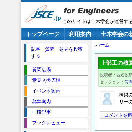
メ
イ
ン
このサイトは土木学会が運営す
コ
ン
メインナビゲーション
トップページ
利用案内
土木学会の
テ
パ
ホーム
ン
記事・質問・意見を投稿
ツ
ン
する
に
く
上部工の積
移
セ
ず
質問広場
動
投稿者
匿名投
ク
意見交換広場
セクション
質
シ
イベント案内
ョ
橋梁
ン
募集案内
リー
一般記事
コメントを
ブックレビュー