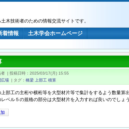
る土木技術者のための情報交流サイトです。
新着情報
土木学会ホームページ
算
稿者
|
投稿日時
2025/03/17(月) 15:55
問広場
|
タグ
橋梁
上部工
積算
の上部工の主桁や横桁等を大型材片等で集計をするよう数量算
のレベル５の規格の部分は大型材片を入力すれば良いのでしょ
追加