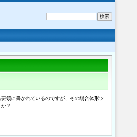
検
索
出要領に書かれているのですが、その場合体形ツ
うか？
Opens in a new wi
Opens in a new