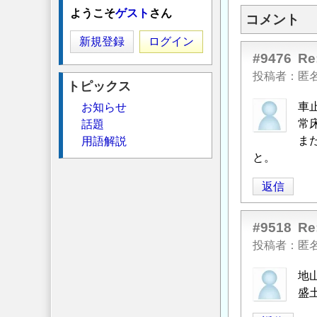
ようこそ
ゲスト
さん
コメント
新規登録
ログイン
#9476
R
投稿者
匿
トピックス
車
お知らせ
常
話題
ま
用語解説
と。
返信
#9518
R
投稿者
匿
地
盛