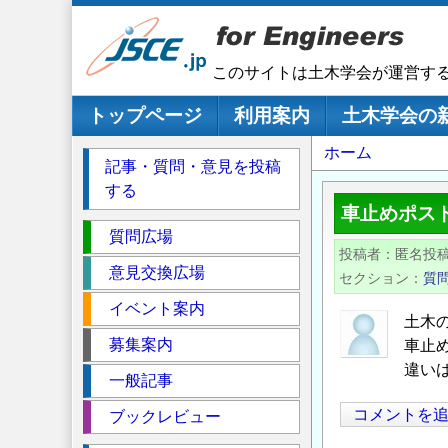
メ
イ
ン
このサイトは土木学会が運営す
コ
ン
メインナビゲーション
トップページ
利用案内
土木学会の
テ
パ
ホーム
ン
記事・質問・意見を投稿
ツ
ン
する
に
く
車止めポス
移
セ
ず
質問広場
動
投稿者
匿名投
ク
意見交換広場
セクション
質
シ
イベント案内
ョ
土木
ン
募集案内
車止
違い
一般記事
コメントを
ブックレビュー