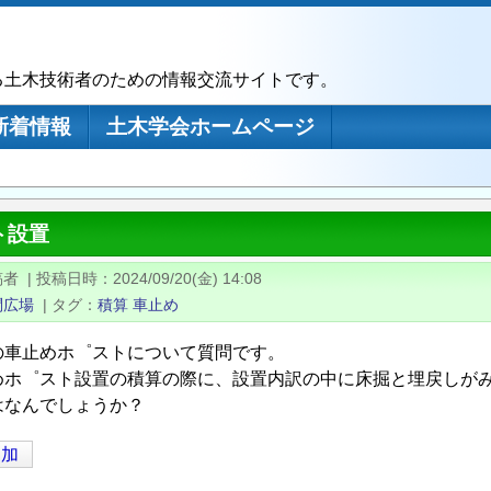
る土木技術者のための情報交流サイトです。
新着情報
土木学会ホームページ
ト設置
稿者
|
投稿日時
2024/09/20(金) 14:08
問広場
|
タグ
積算
車止め
の車止めホ゜ストについて質問です。
めホ゜スト設置の積算の際に、設置内訳の中に床掘と埋戻しが
はなんでしょうか？
追加