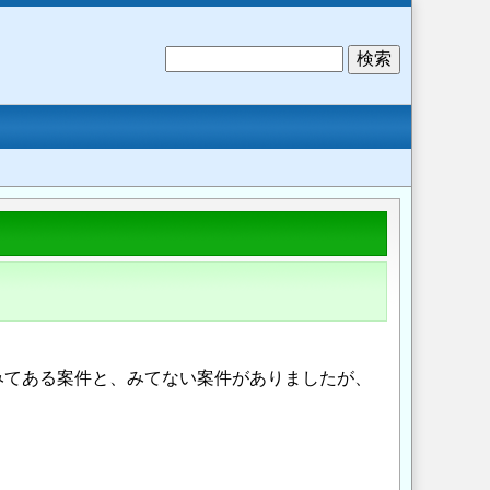
検
索
みてある案件と、みてない案件がありましたが、
Opens in a new wi
Opens in a new