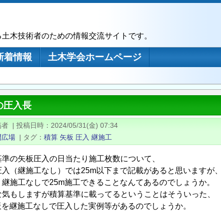
る土木技術者のための情報交流サイトです。
新着情報
土木学会ホームページ
の圧入長
稿者
|
投稿日時
2024/05/31(金) 07:34
問広場
|
タグ
積算
矢板
圧入
継施工
基準の矢板圧入の日当たり施工枚数について、
圧入（継施工なし）では25m以下まで記載があると思いますが
、継施工なしで25m施工できることなんてあるのでしょうか。
な気もしますが積算基準に載ってるということはそういった、
板を継施工なしで圧入した実例等があるのでしょうか。