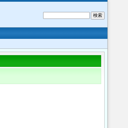
検
索
、