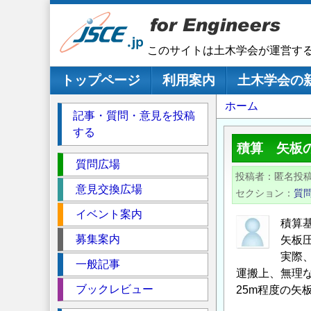
メ
イ
ン
このサイトは土木学会が運営す
コ
ン
メインナビゲーション
トップページ
利用案内
土木学会の
テ
パ
ホーム
ン
記事・質問・意見を投稿
ツ
ン
する
に
く
積算 矢板
移
セ
ず
質問広場
動
投稿者
匿名投
ク
意見交換広場
セクション
質
シ
イベント案内
ョ
積算
ン
募集案内
矢板
実際
一般記事
運搬上、無理
ブックレビュー
25m程度の矢