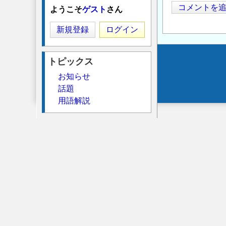
コメントを
ようこそ
ゲスト
さん
新規登録
ログイン
トピックス
Secondary
お知らせ
menu
話題
用語解説