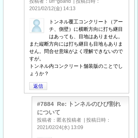
投稿者
uh^goand
|
投稿日時
び
2021/02/12(金) 14:13
割
れ
匿
トンネル覆工コンクリート（アー
に
名
チ、側壁）に横断方向に打ち継目
つ
投
はあっても、目地はありません。
い
稿
また縦断方向には打ち継目も目地もありま
て
」
者
せん。問合せ意味がよく理解できないので
へ
に
すが。
の
よ
トンネル内コンクリート舗装版のことでし
返
る
ょうか？
信
「
Re:
返信
ト
ン
ネ
#7884
Re: トンネルのひび割れ
ル
について
の
投稿者
匿名投稿者
|
投稿日時
ひ
2021/02/24(水) 13:09
び