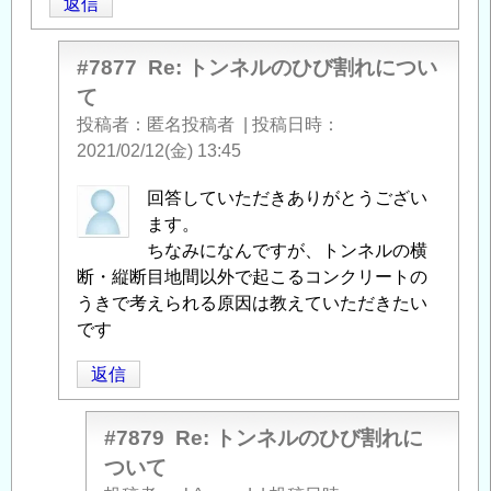
返信
#7877
Re: トンネルのひび割れについ
て
投稿者
匿名投稿者
|
投稿日時
2021/02/12(金) 13:45
uh-
回答していただきありがとうござい
goand
ます。
に
ちなみになんですが、トンネルの横
よ
断・縦断目地間以外で起こるコンクリートの
る
うきで考えられる原因は教えていただきたい
「
です
Re:
ト
返信
ン
ネ
ル
#7879
Re: トンネルのひび割れに
の
ついて
ひ