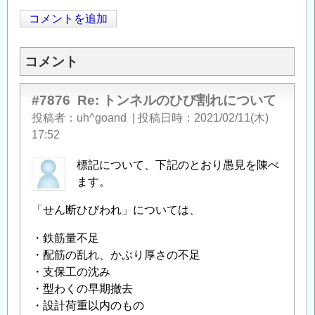
コメントを追加
Opens in
Opens
コメント
#7876
Re: トンネルのひび割れについて
投稿者
uh^goand
|
投稿日時
2021/02/11(木)
17:52
標記について、下記のとおり愚見を陳べ
ます。
「せん断ひびわれ」については、
・鉄筋量不足
・配筋の乱れ、かぶり厚さの不足
・支保工の沈み
・型わくの早期撤去
・設計荷重以内のもの