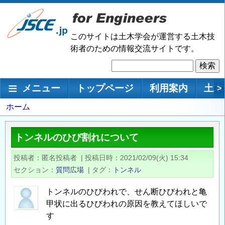
メ
イ
ン
このサイトは土木学会が運営する土木技
コ
術者のための情報交流サイトです。
ン
検
テ
索
ン
メインナビゲーション
メニュー
トップページ
利用案内
土木
>
ツ
に
パ
ホーム
移
ン
動
く
トンネルのひび割れについて
ず
投稿者
匿名投稿者
|
投稿日時
2021/02/09(火) 15:34
セクション
質問広場
|
タグ
トンネル
トンネルのひびわれで、せん断ひびわれと亀
甲状に出るひびわれの原因を教えてほしいで
す