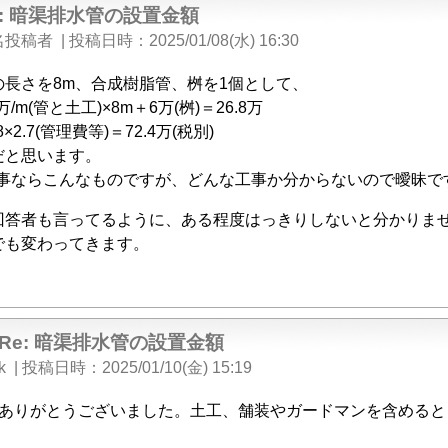
e: 暗渠排水管の設置金額
名投稿者
|
投稿日時
2025/01/08(水) 16:30
の長さを8m、合成樹脂管、桝を1個として、
6万/m(管と土工)×8m＋6万(桝)＝26.8万
.8×2.7(管理費等)＝72.4万(税別)
だと思います。
共工事ならこんなものですが、どんな工事か分からないので曖昧で
回答者も言ってるように、ある程度はっきりしないと分かりま
でも変わってきます。
Re: 暗渠排水管の設置金額
k
|
投稿日時
2025/01/10(金) 15:19
ありがとうございました。土工、舗装やガードマンを含めると