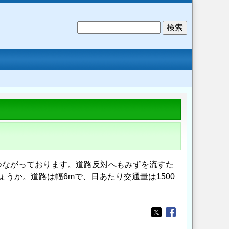
検
索
つながっております。道路反対へもみずを流すた
うか。道路は幅6mで、日あたり交通量は1500
Opens in a new wi
Opens in a new