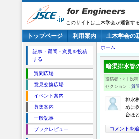
メ
イ
ン
このサイトは土木学会が運営す
コ
ン
メインナビゲーション
トップページ
利用案内
土木学会の
テ
パ
ホーム
ン
記事・質問・意見を投稿
ツ
ン
する
に
く
暗渠排水管
移
セ
ず
質問広場
動
投稿者
k
|
投稿
ク
意見交換広場
セクション
質
シ
イベント案内
ョ
排水
ン
募集案内
めに
台ほ
一般記事
コメントを
ブックレビュー