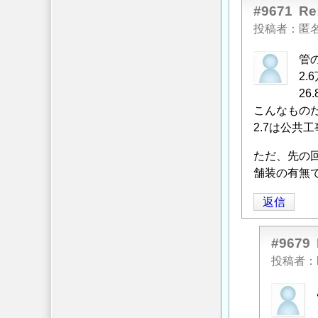
に
#9671
R
よ
投稿者
匿
る
管
「
Re:
2.
暗
26
渠
こんなもの
排
2.7は公
水
管
ただ、先の
の
舗装の有無
設
置
返信
金
額
」
#9679
へ
投稿者
の
返
匿
信
名