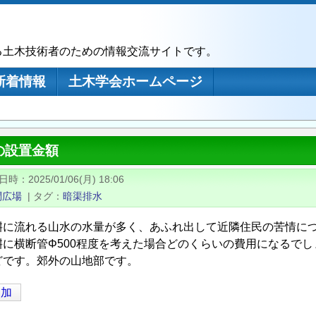
る土木技術者のための情報交流サイトです。
新着情報
土木学会ホームページ
の設置金額
日時
2025/01/06(月) 18:06
問広場
|
タグ
暗渠排水
桝に流れる山水の水量が多く、あふれ出して近隣住民の苦情に
桝に横断管Φ500程度を考えた場合どのくらいの費用になるでしょ
どです。郊外の山地部です。
追加