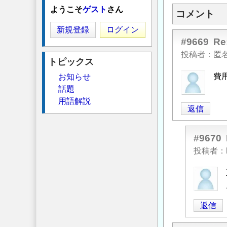
ようこそ
ゲスト
さん
コメント
新規登録
ログイン
#9669
R
投稿者
匿
トピックス
費
お知らせ
話題
用語解説
返信
#9670
投稿者
匿
名
投
返信
稿
者