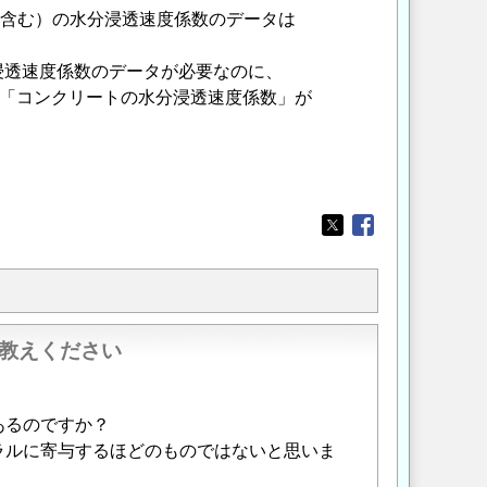
を含む）の水分浸透速度係数のデータは
浸透速度係数のデータが必要なのに、
に、「コンクリートの水分浸透速度係数」が
Opens in a new wi
Opens in a new
お教えください
あるのですか？
ラルに寄与するほどのものではないと思いま