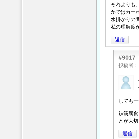
それよりも
かではカー
水掛かりの
私の理解度
返信
#9017
投稿者
匿
名
投
稿
しても一
者
鉄筋腐食
に
とが大切
よ
る
返信
「
Re: