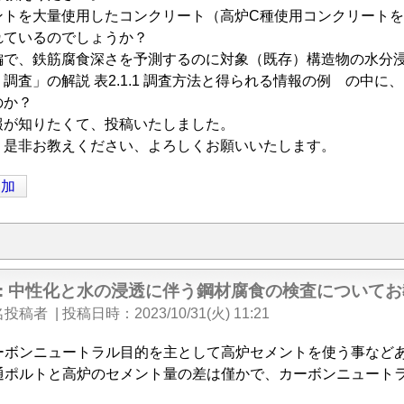
ントを大量使用したコンクリート（高炉C種使用コンクリート
れているのでしょうか？
編で、鉄筋腐食深さを予測するのに対象（既存）構造物の水分
調査」の解説 表2.1.1 調査方法と得られる情報の例 の中
のか？
報が知りたくて、投稿いたしました。
、是非お教えください、よろしくお願いいたします。
追加
e: 中性化と水の浸透に伴う鋼材腐食の検査について
名投稿者
|
投稿日時
2023/10/31(火) 11:21
ーボンニュートラル目的を主として高炉セメントを使う事など
通ポルトと高炉のセメント量の差は僅かで、カーボンニュート
。