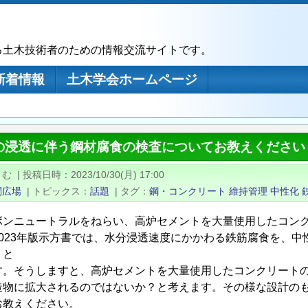
る土木技術者のための情報交流サイトです。
新着情報
土木学会ホームページ
の浸透に伴う鋼材腐食の検査についてお教えください
さむ
|
投稿日時
2023/10/30(月) 17:00
問広場
|
トピックス
話題
|
タグ
鋼・コンクリート
維持管理
中性化
ボンニュートラルをねらい、高炉セメントを大量使用したコン
2023年版示方書では、水分浸透速度にかかわる鉄筋腐食を、
、と
す。そうしますと、高炉セメントを大量使用したコンクリート
造物に拡大されるのではないか？と考えます。その様な設計の
お教えください。