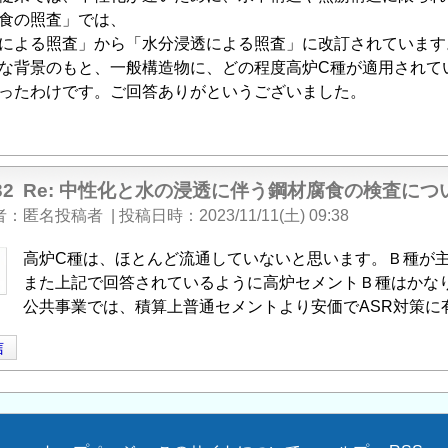
食の照査」では、
による照査」から「水分浸透による照査」に改訂されています
な背景のもと、一般構造物に、どの程度高炉C種が適用されて
ったわけです。ご回答ありがというございました。
32
Re: 中性化と水の浸透に伴う鋼材腐食の検査に
者
匿名投稿者
|
投稿日時
2023/11/11(土) 09:38
高炉C種は、ほとんど流通していないと思います。Ｂ種が
また上記で回答されているように高炉セメントＢ種はかな
公共事業では、積算上普通セメントより安価でASR対策に
信