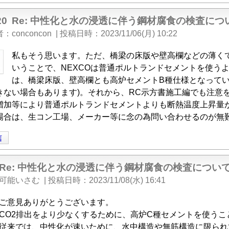
20
Re: 中性化と水の浸透に伴う鋼材腐食の検査に
者
conconcon
|
投稿日時
2023/11/06(月) 10:22
私もそう思います。ただ、橋梁の床版や壁高欄などの薄く
いうことで、NEXCOは普通ポルトランドセメントを使う
は、橋梁床版、壁高欄とも高炉セメントB種仕様となってい
きない場合もあります)。それから、RC示方書施工編でも注意
増加等により普通ポルトランドセメントよりも断熱温度上昇量
場合は、生コン工場、メーカー等に念の為問い合わせるのが無
信
Re: 中性化と水の浸透に伴う鋼材腐食の検査につい
可能いさむ
|
投稿日時
2023/11/08(水) 16:41
ご意見ありがとうございます。
CO2排出をより少なくするために、高炉C種セメントを使うこ
従来では、中性化が速いために、水中構造や無筋構造に限られ