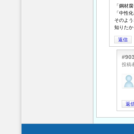
に
稿
「鋼材腐
浸
つ
者
「中性化
透
い
に
そのよう
に
て
よ
知りたか
伴
お
る
う
教
返信
「
Re:
鋼
え
中
材
く
性
腐
#90
だ
化
食
投稿
さ
と
の
い
」
匿
水
検
へ
名
の
査
の
投
浸
に
返
稿
透
つ
信
返
者
に
い
に
伴
て
よ
う
お
る
鋼
教