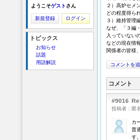
２）高炉セメ
ようこそ
ゲスト
さん
どの程度得ら
新規登録
ログイン
３）維持管理
なぜ、「３編・
入っていない
トピックス
などの現在情
お知らせ
関係者の皆様
話題
用語解説
コメントを
コメント
#9016
R
投稿者
匿
カ
普
す