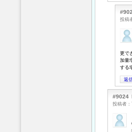
中
#90
性
投稿
化
と
匿
水
名
の
投
浸
稿
更で
透
者
加量
に
に
する
伴
よ
う
返
る
鋼
「
Re:
材
中
#9024
腐
性
投稿者
食
化
の
匿
と
検
名
水
査
投
の