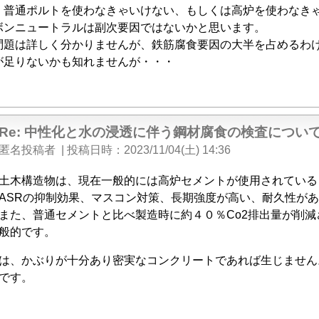
、普通ポルトを使わなきゃいけない、もしくは高炉を使わなき
ボンニュートラルは副次要因ではないかと思います。
問題は詳しく分かりませんが、鉄筋腐食要因の大半を占めるわ
が足りないかも知れませんが・・・
Re: 中性化と水の浸透に伴う鋼材腐食の検査につい
匿名投稿者
|
投稿日時
2023/11/04(土) 14:36
土木構造物は、現在一般的には高炉セメントが使用されている
ASRの抑制効果、マスコン対策、長期強度が高い、耐久性が
また、普通セメントと比べ製造時に約４０％Co2排出量が削
般的です。
は、かぶりが十分あり密実なコンクリートであれば生じません
です。