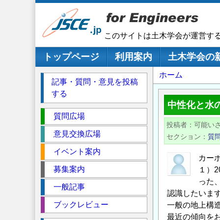
メ
イ
ン
このサイトは土木学会が運営す
コ
ン
メインナビゲーション
トップページ
利用案内
土木学会の
テ
パ
ホーム
ン
記事・質問・意見を投稿
ツ
ン
する
に
く
中性化と水
移
セ
ず
質問広場
動
投稿者
可能い
ク
意見交換広場
セクション
質
シ
イベント案内
ョ
カー
ン
募集案内
１）
った
一般記事
認識したいま
ブックレビュー
一般の地上構
最近の傾向を