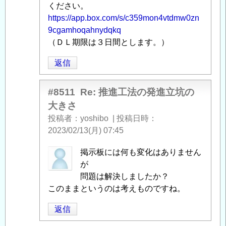
の
ください。
さ
」
発
https://app.box.com/s/c359mon4vtdmw0zn
へ
進
9cgamhoqahnydqkq
の
立
（ＤＬ期限は３日間とします。）
返
坑
信
返信
の
大
き
#8511
Re: 推進工法の発進立坑の
さ
」
大きさ
へ
投稿者
yoshibo
|
投稿日時
の
2023/02/13(月) 07:45
返
信
pirlo
掲示板には何も変化はありません
に
が
よ
問題は解決しましたか？
る
このままというのは考えものですね。
「
Re:
返信
推
進