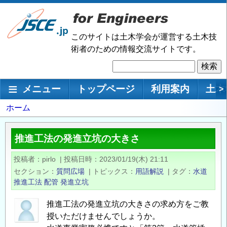
メ
イ
ン
このサイトは土木学会が運営する土木技
コ
術者のための情報交流サイトです。
ン
検
テ
索
ン
メインナビゲーション
メニュー
トップページ
利用案内
土木
>
ツ
に
パ
ホーム
移
ン
動
く
推進工法の発進立坑の大きさ
ず
投稿者
pirlo
|
投稿日時
2023/01/19(木) 21:11
セクション
質問広場
|
トピックス
用語解説
|
タグ
水道
推進工法
配管
発進立坑
推進工法の発進立坑の大きさの求め方をご教
授いただけませんでしょうか。