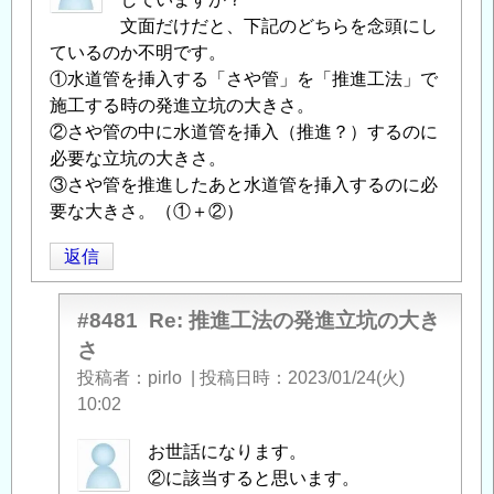
文面だけだと、下記のどちらを念頭にし
ているのか不明です。
①水道管を挿入する「さや管」を「推進工法」で
施工する時の発進立坑の大きさ。
②さや管の中に水道管を挿入（推進？）するのに
必要な立坑の大きさ。
③さや管を推進したあと水道管を挿入するのに必
要な大きさ。（①＋②）
返信
#8481
Re: 推進工法の発進立坑の大き
さ
投稿者
pirlo
|
投稿日時
2023/01/24(火)
10:02
匿
お世話になります。
名
②に該当すると思います。