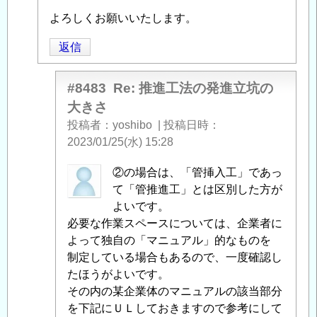
投
よろしくお願いいたします。
稿
者
返信
に
よ
#8483
Re: 推進工法の発進立坑の
る
大きさ
「
Re:
投稿者
yoshibo
|
投稿日時
推
2023/01/25(水) 15:28
進
工
pirlo
②の場合は、「管挿入工」であっ
法
に
て「管推進工」とは区別した方が
の
よ
よいです。
発
る
必要な作業スペースについては、企業者に
進
「
よって独自の「マニュアル」的なものを
Re:
立
推
制定している場合もあるので、一度確認し
坑
進
たほうがよいです。
の
工
その内の某企業体のマニュアルの該当部分
大
法
を下記にＵＬしておきますので参考にして
き