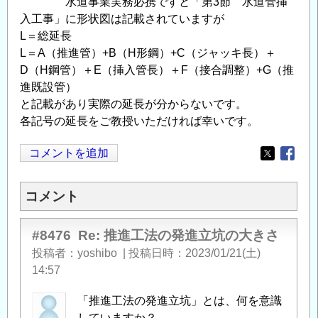
水道事業実務必携ですと「第3節 水道管挿
入工事」に形状図は記載されていますが
L＝総延長
L＝A（推進管）+B（H形鋼）+C（ジャッキ長）＋
D（H鋼管）＋E（挿入管長）＋F（接合調整）+G（推
進既設管）
と記載があり実際の延長が分からないです。
各記号の延長をご教授いただければ幸いです。
コメントを追加
Opens in
Opens
コメント
#8476
Re: 推進工法の発進立坑の大きさ
投稿者
yoshibo
|
投稿日時
2023/01/21(土)
14:57
「推進工法の発進立坑」とは、何を意識
していますか？