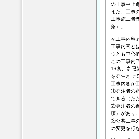
の工事中止
また、工事
工事施工者
条）。
≪工事内容
工事内容と
つとも中心
この工事内
16条、参
を発生させ
工事内容が
①発注者の
できる（ただ
②発注者の
項）があり
③公共工事
の変更を行