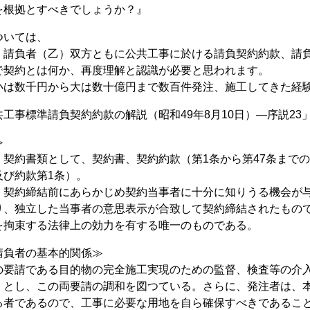
を根拠とすべきでしょうか？』
ついては、
）請負者（乙）双方ともに公共工事に於ける請負契約約款、請
で契約とは何か、再度理解と認識が必要と思われます。
小は数千円から大は数十億円まで数百件発注、施工してきた経
工事標準請負契約約款の解説（昭和49年8月10日）―序説23
≫
、契約書類として、契約書、契約約款（第1条から第47条まで
及び約款第1条）。
、契約締結前にあらかじめ契約当事者に十分に知りうる機会が与
り、独立した当事者の意思表示が合致して契約締結されたもの
を拘束する法律上の効力を有する唯一のものである。
請負者の基本的関係≫
の要請である目的物の完全施工実現のための監督、検査等の介
」とし、この両要請の調和を図つている。さらに、発注者は、
る者であるので、工事に必要な用地を自ら確保すべきであること