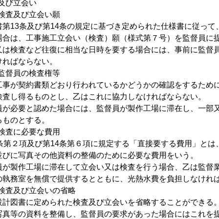
査及び立会い
 検査及び立会い願
書第13条及び第14条の規定に基づき定められた仕様書に従っ
場合は、工事施工立会い（検査）願（様式第７号）を監督員に
又は検査など往復に相当な日時を要する場合には、事前に監督員
ければならない。
 監督員の検査権等
工事が契約書類どおり行われているかどうかの確認をするため
検査し得るものとし、乙はこれに協力しなければならない。
員が必要と認めた場合には、監督員が製作工場に滞在し、一部
るものとする。
 検査に必要な費用
3条第２項及び第14条第６項に規定する「直接要する費用」と
並びに写真その他資料の整備のために必要な費用をいう。
員が製作工場に滞在して立会い又は検査を行う場合、乙は監督
の執務室を無償で提供するとともに、光熱水費を負担しなけれ
 検査及び立会いの省略
設計図書に定められた検査及び立会いを省略することができる
写真等の資料を整備し、監督員の要求があった場合にはこれを