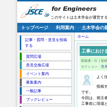
メ
イ
ン
このサイトは土木学会が運営す
コ
ン
メインナビゲーション
トップページ
利用案内
土木学会の
テ
パ
ホーム
ン
記事・質問・意見を投稿
ツ
ン
する
に
く
工事におけ
移
セ
ず
質問広場
動
投稿者
G
|
投
ク
意見交換広場
セクション
意
シ
イベント案内
ョ
よく
ン
募集案内
投稿
一般記事
です。
今回は、発注
ブックレビュー
工事前に現場