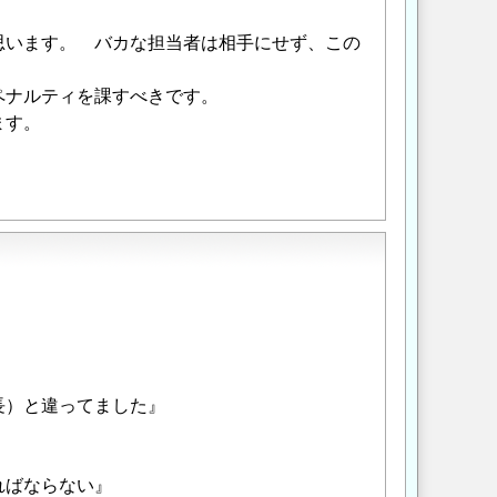
思います。 バカな担当者は相手にせず、この
。
ペナルティを課すべきです。
ます。
長）と違ってました』
ればならない』