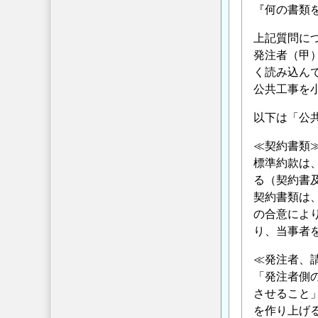
『何の書類
上記質問に
発注者（甲
く読み込ん
公共工事を
以下は「公共
≪契約書類
標準約款は
る（契約書
契約書類は
の合意によ
り、当事者
≪発注者、
「発注者側
させること
を作り上げ