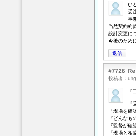
ひ
受
事
当然契約約
設計変更に
今後のため
返信
#7726
R
投稿者
uhg
「
『
『現場を確
『どんなも
『監督が確
『現場と相