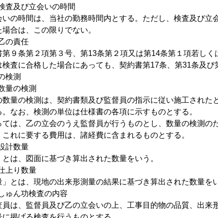
 検査及び立会いの時間
会いの時間は、当社の勤務時間内とする。ただし、検査及び立
た場合は、この限りでない。
 乙の責任
書第９条第２項第３号、第13条第２項又は第14条第１項若し
は検査に合格した場合にあっても、契約書第17条、第31条及び
量の検測
 数量の検測
の数量の検測は、契約書類及び監督員の指示に従い施工された
る。なお、検測の単位は仕様書の各項に示すものとする。
っては、乙の立会のうえ監督員が行うものとし、数量の検測の
、これに要する費用は、諸経費に含まれるものとする。
 設計数量
」とは、図面に基づき算出された数量をいう。
 仕上り数量
量」とは、現地の出来形測量の結果に基づき算出された数量を
 しゅん功検査の内容
査員は、監督員及び乙の立会いの上、工事目的物の品質、出来
号に掲げる検査を行うものとする。