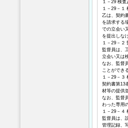
１－29 検
１－29－１
乙は、契約
を請求する
での立会い
を提出しな
１－29－２
監督員は、
立会い又は
なお、監督
ことができ
１－29－３
契約書第1
材等の提供
なお、監督
わった専用
１－29－４
監督員は、
管理記録、