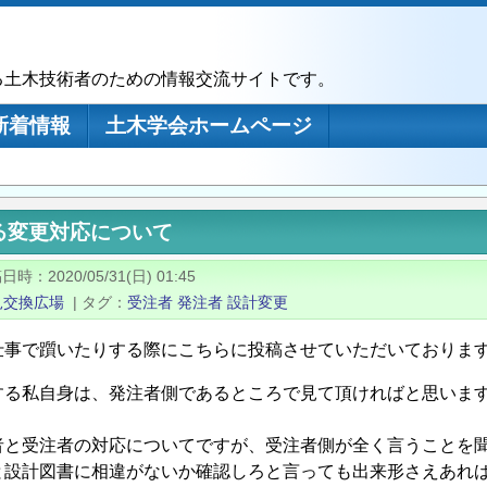
る土木技術者のための情報交流サイトです。
新着情報
土木学会ホームページ
る変更対応について
稿日時
2020/05/31(日) 01:45
見交換広場
|
タグ
受注者
発注者
設計変更
仕事で躓いたりする際にこちらに投稿させていただいておりま
する私自身は、発注者側であるところで見て頂ければと思いま
者と受注者の対応についてですが、受注者側が全く言うことを
と設計図書に相違がないか確認しろと言っても出来形さえあれ