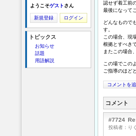
認せず着工前
ようこそ
ゲスト
さん
最後になって
新規登録
ログイン
どんなもので
す。
トピックス
この場合、現
根拠とすべき
お知らせ
またこの場合
話題
用語解説
この場でこの
ご指導のほど
コメントを
コメント
#7724
R
投稿者
り