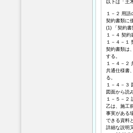
以下は「土木
１－２ 用語
契約書類に
(1) 「契
１－４ 契約
１－４－１ 
契約書類は
する。
１－４－２
共通仕様書
る。
１－４－３
図面から読
１－５－２ 
乙は、施工
事実がある
できる資料
詳細な説明