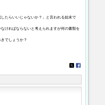
認したらいいじゃないか？」と言われる始末で
かなければならないと考えられますが何の書類を
べきでしょうか？
Opens in a new wi
Opens in a new