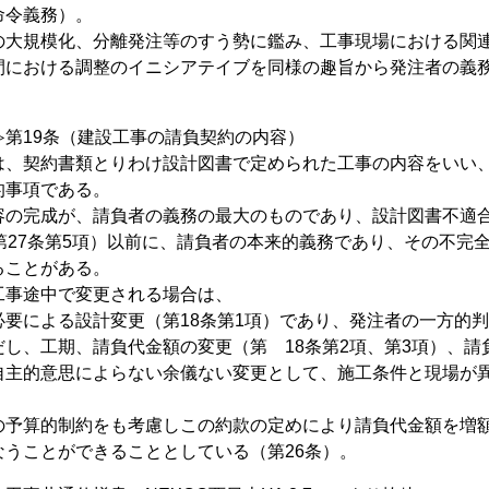
命令義務）。
の大規模化、分離発注等のすう勢に鑑み、工事現場における関
間における調整のイニシアテイブを同様の趣旨から発注者の義
≫第19条（建設工事の請負契約の内容）
は、契約書類とりわけ設計図書で定められた工事の内容をいい
的事項である。
容の完成が、請負者の義務の最大のものであり、設計図書不適
照第27条第5項）以前に、請負者の本来的義務であり、その不完
ることがある。
工事途中で変更される場合は、
必要による設計変更（第18条第1項）であり、発注者の一方的
し、工期、請負代金額の変更（第 18条第2項、第3項）、請
自主的意思によらない余儀ない変更として、施工条件と現場が異
、
の予算的制約をも考慮しこの約款の定めにより請負代金額を増
なうことができることとしている（第26条）。