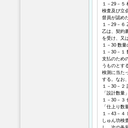
１－29－５
検査及び立
督員が認め
１－29－６
乙は、契約
を受け、又
１－30 数
１－30－１
支払のため
うものとす
検測に当た
する。なお
１－30－２
「設計数量
１－30－３
「仕上り数
１－43－４
しゅん功検
し、次の各