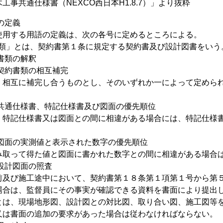
工事共通仕様書（NEXCO西日本H1.8.7）」より抜粋
の定義
使用する用語の定義は、次の各号に定めるところによる。
約書類」とは、契約書第１条に規定する契約書及び設計図書をいう
書類の解釈
契約書類の相互補完
、相互に補完し合うものとし、そのいずれか一によって定めら
 共通仕様書、特記仕様書及び図面の優先順位
、特記仕様書又は図面との間に相違がある場合には、特記仕様
 図面の実測値と表示された数字の優先順位
み取って得た値と図面に書かれた数字との間に相違がある場合
設計図面の照査
前及び施工途中において、契約書第１８条第１項第１号から第
場合は、監督員にその事実が確認できる資料を書面により提出
とは、現場地形図、設計図との対比図、取り合い図、施工図等
又は書面の追加の要求があった場合は従わなければならない。