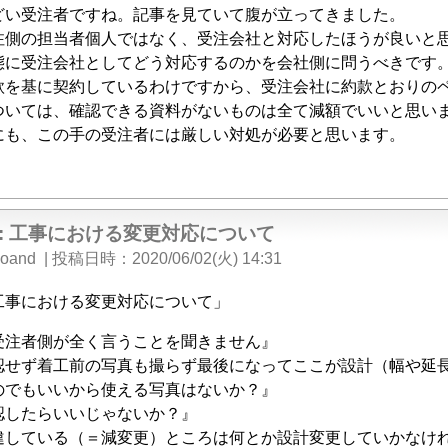
どい受注者ですね。記事を見ていて腹が立ってきました。
注側の担当者個人ではなく、受注会社と対応したほうが良いと
態に受注会社としてどう対応するのかを会社側に問うべきです
款を基に契約しているわけですから、受注会社に約款とおりの
ついては、確認できる資料がないものは全て減額でいいと思い
にも、この手の受注者には厳しい対処が必要と思います。
e: 工事における変更対応について
oand
|
投稿日時
2020/06/02(火) 14:31
工事における変更対応について」
受注者側が全く言うことを聞きません』
認せず着工前の写真も撮らず最後になってここが設計（幅や延
のでもいいから使える写真はないか？』
認したらいいじゃないか？』
違している（＝減変更）ところは何とか設計変更していかなけ