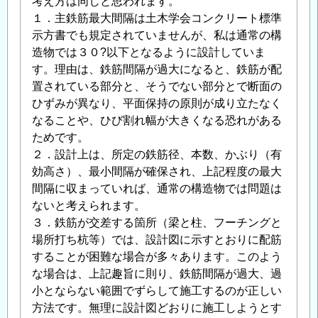
考え方は同じと思われます。
１．主鉄筋最大間隔は土木学会コンクリート標準
示方書でも規定されていませんが、私は通常の構
造物では３０?以下となるように設計していま
す。理由は、鉄筋間隔が過大になると、鉄筋が配
置されている部分と、そうでない部分とで断面の
ひずみが異なり、平面保持の原則が成り立たなく
なることや、ひび割れ幅が大きくなる恐れがある
ためです。
２．設計上は、所定の鉄筋径、本数、かぶり（有
効高さ）、最小間隔が確保され、上記程度の最大
間隔に収まっていれば、通常の構造物では問題は
ないと考えられます。
３．鉄筋が交差する箇所（梁と柱、フーチングと
場所打ち杭等）では、設計図に示すとおりに配筋
することが困難な場合が多々あります。このよう
な場合は、上記趣旨に則り、鉄筋間隔が過大、過
小とならない範囲でずらして施工するのが正しい
方法です。無理に設計図どおりに施工しようとす