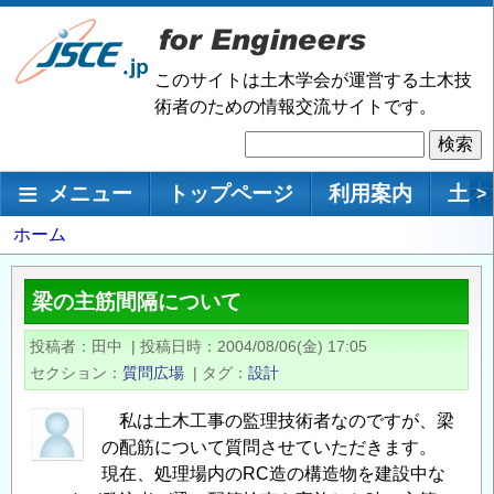
メ
イ
ン
このサイトは土木学会が運営する土木技
コ
術者のための情報交流サイトです。
ン
検
テ
索
ン
メインナビゲーション
メニュー
トップページ
利用案内
土木
>
ツ
に
パ
ホーム
移
ン
動
く
梁の主筋間隔について
ず
投稿者
田中
|
投稿日時
2004/08/06(金) 17:05
セクション
質問広場
|
タグ
設計
私は土木工事の監理技術者なのですが、梁
の配筋について質問させていただきます。
現在、処理場内のRC造の構造物を建設中な