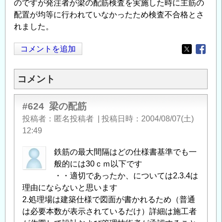
のですが発注者が梁の配筋検査を実施した時に主筋の
配置が均等に行われていなかったため検査不合格とさ
れました。
コメントを追加
Opens in
Opens
コメント
#624
梁の配筋
投稿者
匿名投稿者
|
投稿日時
2004/08/07(土)
12:49
鉄筋の最大間隔はどの仕様書基準でも一
般的には30ｃｍ以下です
・・適切であったか、については2.3.4は
理由にならないと思います
2.処理場は建築仕様で図面が書かれるため（普通
は必要本数が表示されているだけ）詳細は施工者