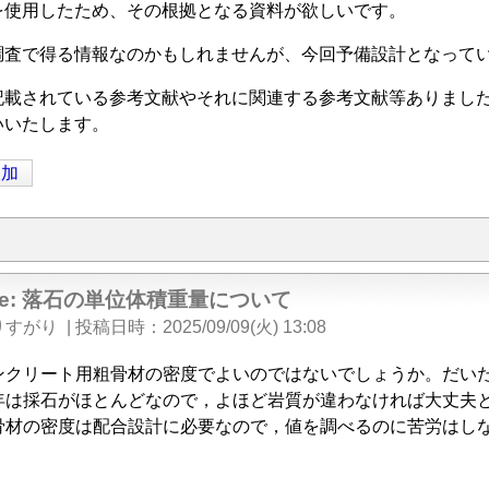
を使用したため、その根拠となる資料が欲しいです。
調査で得る情報なのかもしれませんが、今回予備設計となって
記載されている参考文献やそれに関連する参考文献等ありまし
いいたします。
追加
Re: 落石の単位体積重量について
りすがり
|
投稿日時
2025/09/09(火) 13:08
ンクリート用粗骨材の密度でよいのではないでしょうか。だいたい2.
年は採石がほとんどなので，よほど岩質が違わなければ大丈夫
骨材の密度は配合設計に必要なので，値を調べるのに苦労はし