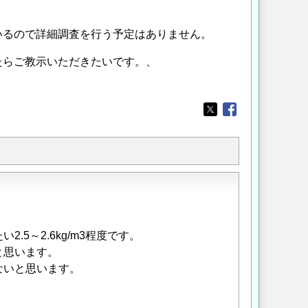
いるので詳細調査を行う予定はありません。
たらご教示いただきたいです。、
Opens in a new wi
Opens in a new
5～2.6kg/m3程度です。
と思います。
ないと思います。