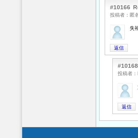
に
#10166
積
よ
重
投稿者
匿
る
量
失
「
Re:
に
落
つ
石
い
返信
の
て
」
単
へ
#10168
位
の
体
返
投稿者
積
信
匿
重
名
量
投
に
返信
稿
つ
者
い
に
て
」
よ
へ