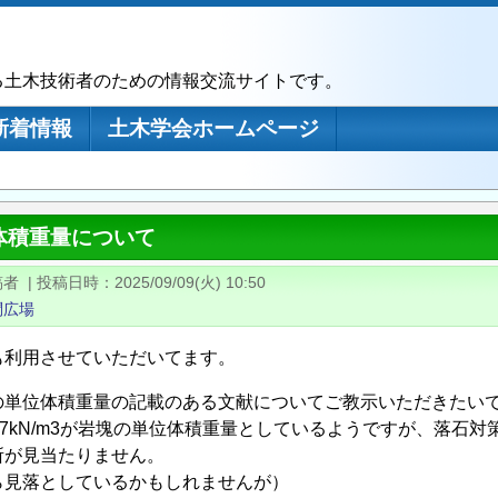
る土木技術者のための情報交流サイトです。
新着情報
土木学会ホームページ
体積重量について
稿者
|
投稿日時
2025/09/09(火) 10:50
問広場
も利用させていただいてます。
の単位体積重量の記載のある文献についてご教示いただきたい
27kN/m3が岩塊の単位体積重量としているようですが、落石
所が見当たりません。
ら見落としているかもしれませんが）