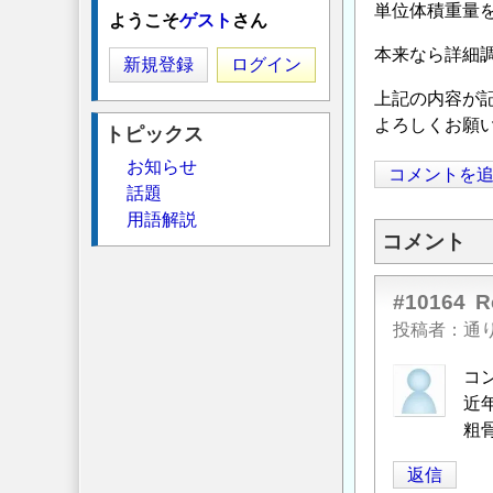
単位体積重量
ようこそ
ゲスト
さん
本来なら詳細
新規登録
ログイン
上記の内容が
よろしくお願
トピックス
お知らせ
コメントを
話題
用語解説
コメント
#10164
投稿者
通
コ
近
粗
返信