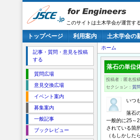
メ
イ
ン
このサイトは土木学会が運営す
コ
ン
メインナビゲーション
トップページ
利用案内
土木学会の
テ
パ
ホーム
ン
記事・質問・意見を投稿
ツ
ン
する
に
く
落石の単位
移
セ
ず
質問広場
動
投稿者
匿名投
ク
意見交換広場
セクション
質
シ
イベント案内
ョ
いつ
ン
募集案内
落石
一般記事
一般的に25～
されている箇
ブックレビュー
（もしかした