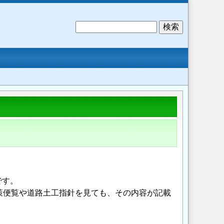
検
索
です。
対策便覧や道路土工指針を見ても、その内容が記載