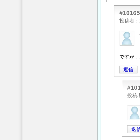
#10165
投稿者
匿
名
投
稿
ですが，
者
返信
に
よ
る
#10
「
Re:
投稿
落
匿
石
名
の
投
単
返
稿
位
者
体