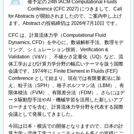
催予定の 24th IACM Computational Fluids
Conference (CFC 2027) につきまして、Call
for Abstracts が開始されましたので、ご案内申し上げ
ます。Abstract の投稿締切は 2026年7月10日 です。
CFC は、計算流体力学（Computational Fluid
Dynamics, CFD）を中心に、数値解析手法、数理モデ
リング、シミュレーション技術、Verification &
Validation（V&V）、不確かさ定量化（UQ）など、流
体工学および計算力学分野の幅広いテーマを扱う国際
会議です。1974年に Finite Element in Fluids (FEF)
Conference として始まり、現在では有限要素法に加
え、粒子法（SPH）、格子ボルツマン法（LBM）、有
限体積法（FVM）、有限差分法（FDM）、さらにはデ
ータ駆動型手法やAI・機械学習を活用した新しいアプ
ローチまでを含む、計算流体力学分野を代表する国際
会議として発展してきました。
今回は日本・横浜での開催となりますので、日本の計
算力学・流体工学コミュニティからも多くの皆様にご