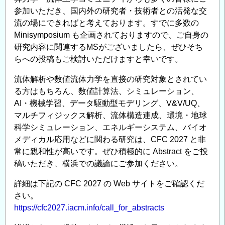
参加いただき、国内外の研究者・技術者との活発な交
流の場にできればと考えております。すでに多数の
Minisymposium も企画されておりますので、ご自身の
研究内容に関連するMSがございましたら、ぜひそち
らへの投稿もご検討いただけますと幸いです。
流体解析や数値流体力学を直接の研究対象とされてい
る方はもちろん、数値計算法、シミュレーション、
AI・機械学習、データ駆動型モデリング、V&V/UQ、
マルチフィジックス解析、流体構造連成、環境・地球
科学シミュレーション、エネルギーシステム、バイオ
メディカル応用などに関わる研究は、CFC 2027 と非
常に親和性が高いです。ぜひ積極的に Abstract をご投
稿いただき、横浜での議論にご参加ください。
詳細は下記の CFC 2027 の Web サイトをご確認くだ
さい。
https://cfc2027.iacm.info/call_for_abstracts