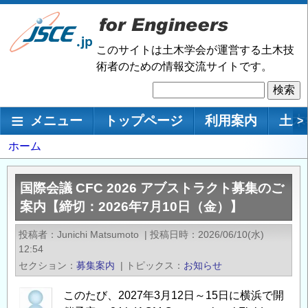
メ
イ
ン
このサイトは土木学会が運営する土木技
コ
術者のための情報交流サイトです。
ン
検
テ
索
ン
メインナビゲーション
メニュー
トップページ
利用案内
土木
>
ツ
に
パ
ホーム
移
ン
動
く
国際会議 CFC 2026 アブストラクト募集のご
ず
案内【締切：2026年7月10日（金）】
投稿者
Junichi Matsumoto
|
投稿日時
2026/06/10(水)
12:54
セクション
募集案内
|
トピックス
お知らせ
このたび、2027年3月12日～15日に横浜で開