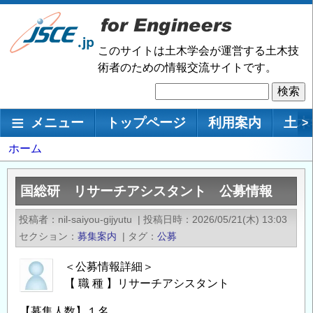
メ
イ
ン
このサイトは土木学会が運営する土木技
コ
術者のための情報交流サイトです。
ン
検
テ
索
ン
メインナビゲーション
メニュー
トップページ
利用案内
土木
>
ツ
に
パ
ホーム
移
ン
動
く
国総研 リサーチアシスタント 公募情報
ず
投稿者
nil-saiyou-gijyutu
|
投稿日時
2026/05/21(木) 13:03
セクション
募集案内
|
タグ
公募
＜公募情報詳細＞
【 職 種 】リサーチアシスタント
【募集人数】１名