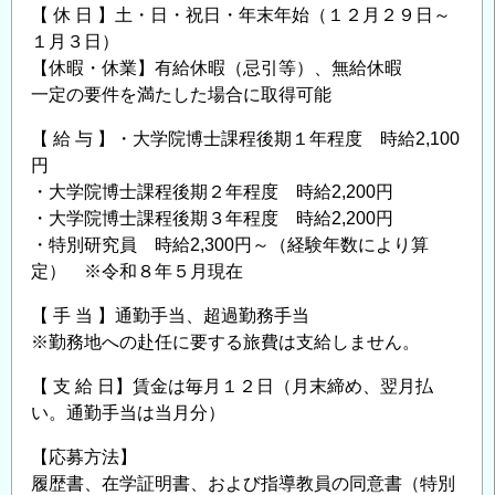
【 休 日 】土・日・祝日・年末年始（１２月２９日～
１月３日）
【休暇・休業】有給休暇（忌引等）、無給休暇
一定の要件を満たした場合に取得可能
【 給 与 】・大学院博士課程後期１年程度 時給2,100
円
・大学院博士課程後期２年程度 時給2,200円
・大学院博士課程後期３年程度 時給2,200円
・特別研究員 時給2,300円～（経験年数により算
定） ※令和８年５月現在
【 手 当 】通勤手当、超過勤務手当
※勤務地への赴任に要する旅費は支給しません。
【 支 給 日】賃金は毎月１２日（月末締め、翌月払
い。通勤手当は当月分）
【応募方法】
履歴書、在学証明書、および指導教員の同意書（特別