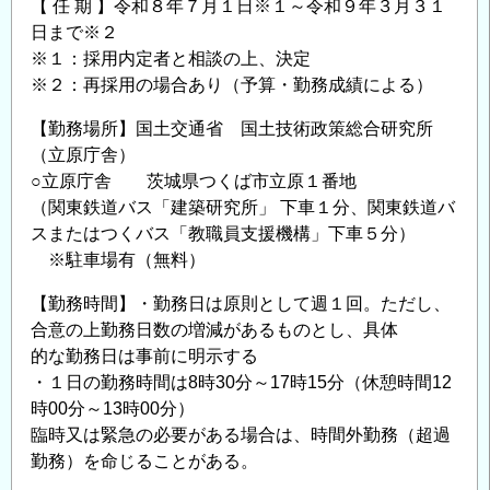
【 任 期 】令和８年７月１日※１～令和９年３月３１
日まで※２
※１：採用内定者と相談の上、決定
※２：再採用の場合あり（予算・勤務成績による）
【勤務場所】国土交通省 国土技術政策総合研究所
（立原庁舎）
○立原庁舎 茨城県つくば市立原１番地
（関東鉄道バス「建築研究所」 下車１分、関東鉄道バ
スまたはつくバス「教職員支援機構」下車５分）
※駐車場有（無料）
【勤務時間】・勤務日は原則として週１回。ただし、
合意の上勤務日数の増減があるものとし、具体
的な勤務日は事前に明示する
・１日の勤務時間は8時30分～17時15分（休憩時間12
時00分～13時00分）
臨時又は緊急の必要がある場合は、時間外勤務（超過
勤務）を命じることがある。