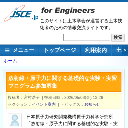
メ
イ
ン
このサイトは土木学会が運営する土木技
コ
術者のための情報交流サイトです。
ン
検
テ
索
ン
メインナビゲーション
メニュー
トップページ
利用案内
土木
>
ツ
に
パ
ホーム
移
ン
動
く
放射線・原子力に関する基礎的な実験・実習
ず
プログラム参加募集
投稿者
宮村浩子
|
投稿日時
2026/05/08(金) 13:26
セクション
イベント案内
|
トピックス
お知らせ
日本原子力研究開発機構原子力科学研究所
「放射線・原子力に関する基礎的な実験・実