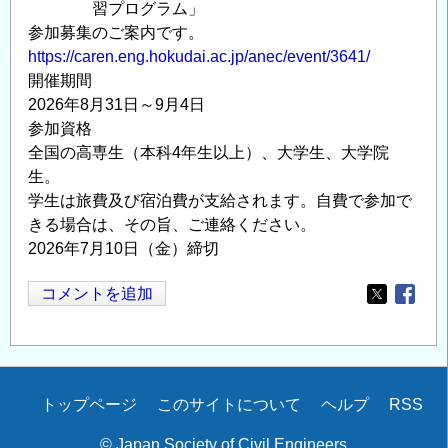
習プログラム」
参加募集のご案内です。
https://caren.eng.hokudai.ac.jp/anec/event/3641/
開催期間
2026年8月31日～9月4日
参加資格
全国の高専生（本科4年生以上）、大学生、大学院
生。
学生は旅費及び宿泊費が支給されます。自費で参加で
きる場合は、その旨、ご連絡ください。
2026年7月10日（金）締切
コメントを追加
Opens in
Opens
Secondary
トップページ
このサイトについて
ヘルプ
RSS
menu
© Japan Society of Civil Engineers