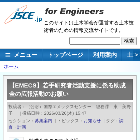
メ
イ
ン
このサイトは土木学会が運営する土木技
コ
術者のための情報交流サイトです。
ン
検
テ
索
ン
メインナビゲーション
メニュー
トップページ
利用案内
土木
>
ツ
に
パ
ホーム
移
ン
動
く
【EMECS】若手研究者活動支援に係る助成
ず
金の広報活動のお願い
投稿者
（公財）国際エメックスセンター 総務課 東 美野
子
|
投稿日時
2026/03/26(木) 15:47
セクション
募集案内
|
トピックス
お知らせ
|
タグ
調
査・計画