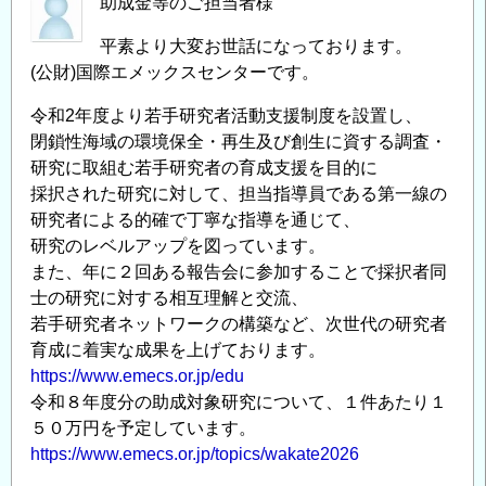
助成金等のご担当者様
平素より大変お世話になっております。
(公財)国際エメックスセンターです。
令和2年度より若手研究者活動支援制度を設置し、
閉鎖性海域の環境保全・再生及び創生に資する調査・
研究に取組む若手研究者の育成支援を目的に
採択された研究に対して、担当指導員である第一線の
研究者による的確で丁寧な指導を通じて、
研究のレベルアップを図っています。
また、年に２回ある報告会に参加することで採択者同
士の研究に対する相互理解と交流、
若手研究者ネットワークの構築など、次世代の研究者
育成に着実な成果を上げております。
https://www.emecs.or.jp/edu
令和８年度分の助成対象研究について、１件あたり１
５０万円を予定しています。
https://www.emecs.or.jp/topics/wakate2026