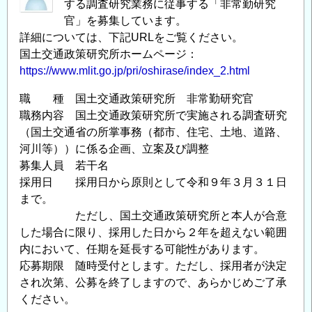
する調査研究業務に従事する「非常勤研究
官」を募集しています。
詳細については、下記URLをご覧ください。
国土交通政策研究所ホームページ：
https://www.mlit.go.jp/pri/oshirase/index_2.html
職 種 国土交通政策研究所 非常勤研究官
職務内容 国土交通政策研究所で実施される調査研究
（国土交通省の所掌事務（都市、住宅、土地、道路、
河川等））に係る企画、立案及び調整
募集人員 若干名
採用日 採用日から原則として令和９年３月３１日
まで。
ただし、国土交通政策研究所と本人が合意
した場合に限り、採用した日から２年を超えない範囲
内において、任期を延長する可能性があります。
応募期限 随時受付とします。ただし、採用者が決定
され次第、公募を終了しますので、あらかじめご了承
ください。