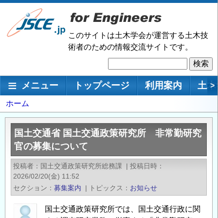
メ
イ
ン
このサイトは土木学会が運営する土木技
コ
術者のための情報交流サイトです。
ン
検
テ
索
ン
メインナビゲーション
メニュー
トップページ
利用案内
土木
>
ツ
に
パ
ホーム
移
ン
動
く
国土交通省 国土交通政策研究所 非常勤研究
ず
官の募集について
投稿者
国土交通政策研究所総務課
|
投稿日時
2026/02/20(金) 11:52
セクション
募集案内
|
トピックス
お知らせ
国土交通政策研究所では、国土交通行政に関