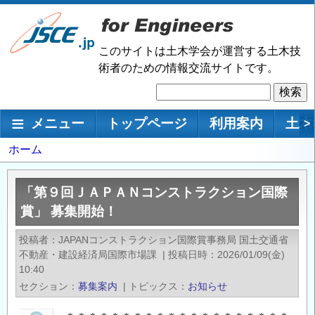
メ
イ
ン
このサイトは土木学会が運営する土木技
コ
術者のための情報交流サイトです。
ン
検
テ
索
ン
メインナビゲーション
メニュー
トップページ
利用案内
土木
>
ツ
に
パ
ホーム
移
ン
動
く
「第９回ＪＡＰＡＮコンストラクション国際
ず
賞」 募集開始！
投稿者
JAPANコンストラクション国際賞事務局 国土交通省
不動産・建設経済局国際市場課
|
投稿日時
2026/01/09(金)
10:40
セクション
募集案内
|
トピックス
お知らせ