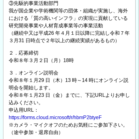
③先駆的事業活動部門
我が国企業や学術機関等の団体・組織が実施し、海外
における「質の高いインフラ」の実現に貢献している
研究開発事業や人材育成事業等の事業活動
（継続中又は平成26 年４月１日以降に完結し令和７年
３月31 日時点で２年以上の継続実績があるもの）
２．応募締切
令和８年３月２日（月）18時
３．オンライン説明会
令和８年１月29 日（木）13 時～14 時にオンライン説
明会を開始します。
令和８年１月23 日（金）までに、下記URLよりお申し
込みください。
申込用URL：
https://forms.cloud.microsoft/r/hbmP2btyeF
※カメラ・マイクオフのためお気軽にご参加下さい。
（途中参加・退席自由）