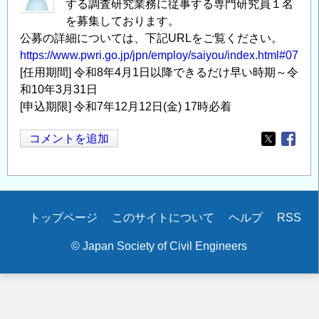
する調査研究業務に従事する専門研究員１名
を募集しております。
公募の詳細については、下記URLをご覧ください。
https://www.pwri.go.jp/jpn/employ/saiyou/index.html#07
[任用期間] 令和8年4月1日以降できるだけ早い時期～令
和10年3月31日
[申込期限] 令和7年12月12日(金) 17時必着
コメントを追加
Opens in
Opens
Secondary
トップページ
このサイトについて
ヘルプ
RSS
menu
© Japan Society of Civil Engineers