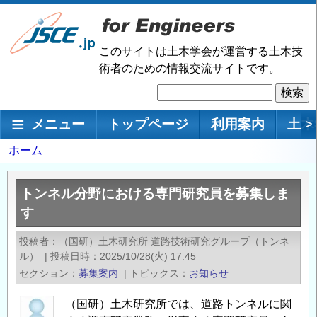
メ
イ
ン
このサイトは土木学会が運営する土木技
コ
術者のための情報交流サイトです。
ン
検
テ
索
ン
メインナビゲーション
メニュー
トップページ
利用案内
土木
>
ツ
に
パ
ホーム
移
ン
動
く
トンネル分野における専門研究員を募集しま
ず
す
投稿者
（国研）土木研究所 道路技術研究グループ（トンネ
ル）
|
投稿日時
2025/10/28(火) 17:45
セクション
募集案内
|
トピックス
お知らせ
（国研）土木研究所では、道路トンネルに関