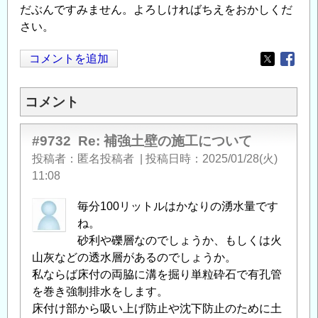
だぶんですみません。よろしければちえをおかしくだ
さい。
コメントを追加
Opens in
Opens
コメント
#9732
Re: 補強土壁の施工について
投稿者
匿名投稿者
|
投稿日時
2025/01/28(火)
11:08
毎分100リットルはかなりの湧水量です
ね。
砂利や礫層なのでしょうか、もしくは火
山灰などの透水層があるのでしょうか。
私ならば床付の両脇に溝を掘り単粒砕石で有孔管
を巻き強制排水をします。
床付け部から吸い上げ防止や沈下防止のために土