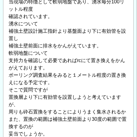
当現場の特徴として軟弱地盤であり、湧水毎分100リ
ットル程度
確認されています。
湧水について
補強土壁設計施工指針より基盤面より下に有効管を設
置し
補強土壁前面に排水をかんがえています。
軟弱地盤について
支持力を確認して必要であればrcにて置き換えをかん
がえております。
ボーリング調査結果をみると１メートル程度の置き換
えになる予定です。
そこで質問ですが
置換層より下に有効管を設置しようと考えています
が、
周りも砕石置換をすることによりうまく集水されるか
また、置換の範囲は補強土壁前面より30度の範囲で置
換するのが
妥当でしょうか。