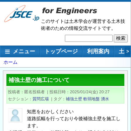
メ
イ
ン
このサイトは土木学会が運営する土木技
コ
術者のための情報交流サイトです。
ン
検
テ
索
ン
メインナビゲーション
メニュー
トップページ
利用案内
土木
>
ツ
に
パ
ホーム
移
ン
動
く
補強土壁の施工について
ず
投稿者
匿名投稿者
|
投稿日時
2025/01/24(金) 20:27
セクション
質問広場
|
タグ
補強土壁
軟弱地盤
湧水
知恵をおかしください
道路拡幅を行っており今後補強土壁を施工し
ます。