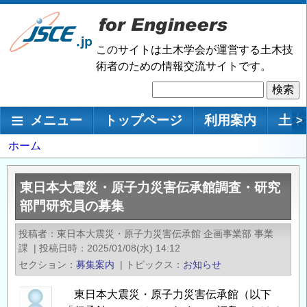
メ
イ
ン
このサイトは土木学会が運営する土木技
コ
術者のための情報交流サイトです。
ン
検
テ
索
ン
メインナビゲーション
メニュー
トップページ
利用案内
土木
>
ツ
に
パ
ホーム
移
ン
動
く
東日本大震災・原子力災害伝承館調査・研究
ず
部門研究員の募集
投稿者
東日本大震災・原子力災害伝承館 企画事業部 事業
課
|
投稿日時
2025/01/08(水) 14:12
セクション
募集案内
|
トピックス
お知らせ
東日本大震災・原子力災害伝承館（以下