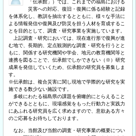
「伝承館」）では、これまでの福島における
災害への対応、復旧・復興に係る経験と記録
を体系化し、教訓を抽出するとともに、様々な手法に
よる情報発信や復興及び防災を担う人材を育成するこ
とを目的として、調査・研究事業を実施しています。
上記調査・研究においては、現在進行形で復興が進
む地で、長期的、定点観測的な調査・研究を行うとと
もに、関係する研究機関や学会、地元の教育機関等と
連携を図ることで、伝承館でしかできない（※）研究
成果を発信していくため、伝承館の研究員を募集しま
す。
※伝承館は、複合災害に関し現地で学際的な研究を実
施できる数少ない施設です。
多岐にわたる福島県の課題を俯瞰的にとらえること
ができるとともに、現場感覚をもった行動力と実践力
にあふれる研究員を広く求めますので、意欲ある方々
のご応募をお待ちしております。
なお、当館及び当館の調査・研究事業の概要につい