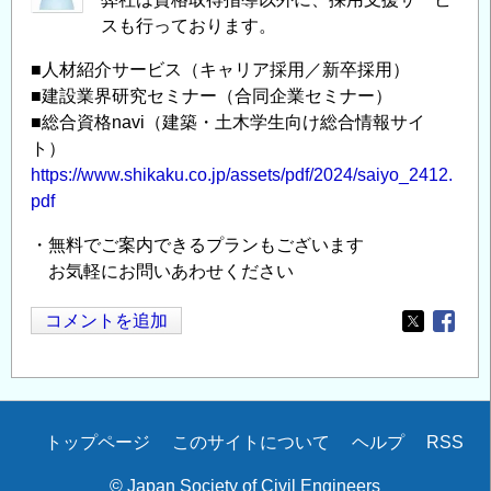
スも行っております。
■人材紹介サービス（キャリア採用／新卒採用）
■建設業界研究セミナー（合同企業セミナー）
■総合資格navi（建築・土木学生向け総合情報サイ
ト）
https://www.shikaku.co.jp/assets/pdf/2024/saiyo_2412.
pdf
・無料でご案内できるプランもございます
お気軽にお問いあわせください
コメントを追加
Opens in
Opens
Secondary
トップページ
このサイトについて
ヘルプ
RSS
menu
© Japan Society of Civil Engineers