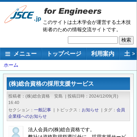
メ
イ
ン
このサイトは土木学会が運営する土木技
コ
術者のための情報交流サイトです。
ン
検
テ
索
ン
メインナビゲーション
メニュー
トップページ
利用案内
土木
>
ツ
に
パ
ホーム
移
ン
動
く
(株)総合資格の採用支援サービス
ず
投稿者
(株)総合資格 安島
|
投稿日時
2024/12/09(月)
16:40
セクション
一般記事
|
トピックス
お知らせ
|
タグ
会員
企業様へのお知らせ
法人会員の(株)総合資格です。
弊社は資格取得指導以外に、採用支援サービ