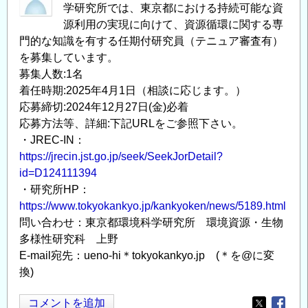
学研究所では、東京都における持続可能な資
源利用の実現に向けて、資源循環に関する専
門的な知識を有する任期付研究員（テニュア審査有）
を募集しています。
募集人数:1名
着任時期:2025年4月1日（相談に応じます。）
応募締切:2024年12月27日(金)必着
応募方法等、詳細:下記URLをご参照下さい。
・JREC-IN：
https://jrecin.jst.go.jp/seek/SeekJorDetail?
id=D124111394
・研究所HP：
https://www.tokyokankyo.jp/kankyoken/news/5189.html
問い合わせ：東京都環境科学研究所 環境資源・生物
多様性研究科 上野
E-mail宛先：ueno-hi＊tokyokankyo.jp (＊を@に変
換)
コメントを追加