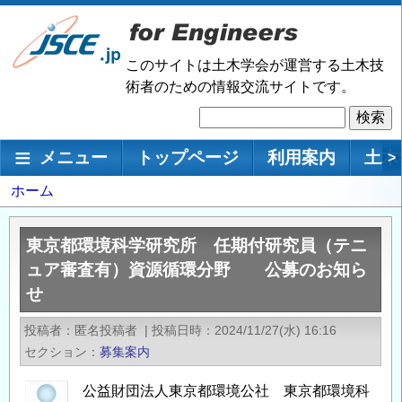
メ
イ
ン
このサイトは土木学会が運営する土木技
コ
術者のための情報交流サイトです。
ン
検
テ
索
ン
メインナビゲーション
メニュー
トップページ
利用案内
土木
>
ツ
に
パ
ホーム
移
ン
動
く
東京都環境科学研究所 任期付研究員（テニ
ず
ュア審査有）資源循環分野 公募のお知ら
せ
投稿者
匿名投稿者
|
投稿日時
2024/11/27(水) 16:16
セクション
募集案内
公益財団法人東京都環境公社 東京都環境科