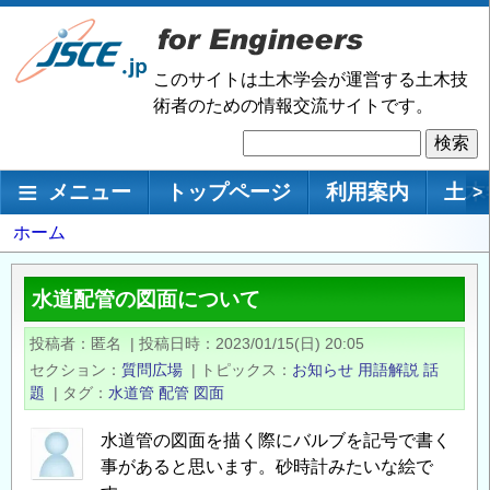
メ
イ
ン
このサイトは土木学会が運営する土木技
コ
術者のための情報交流サイトです。
ン
検
テ
索
ン
メインナビゲーション
メニュー
トップページ
利用案内
土木
>
ツ
に
パ
ホーム
移
ン
動
く
水道配管の図面について
ず
投稿者
匿名
|
投稿日時
2023/01/15(日) 20:05
セクション
質問広場
|
トピックス
お知らせ
用語解説
話
題
|
タグ
水道管
配管
図面
水道管の図面を描く際にバルブを記号で書く
事があると思います。砂時計みたいな絵で