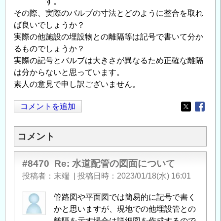
す。
その際、実際のバルブの寸法とどのように整合を取れ
ば良いでしょうか？
実際の他施設の埋設物との離隔等は記号で書いて分か
るものでしょうか？
実際の記号とバルブは大きさが異なるため正確な離隔
は分からないと思っています。
素人の意見で申し訳ございません。
コメントを追加
Opens in
Opens
コメント
#8470
Re: 水道配管の図面について
投稿者
末端
|
投稿日時
2023/01/18(水) 16:01
管路図や平面図では簡易的に記号で書く
かと思いますが、現地での他埋設管との
離隔を示す場合は詳細図を作成するので