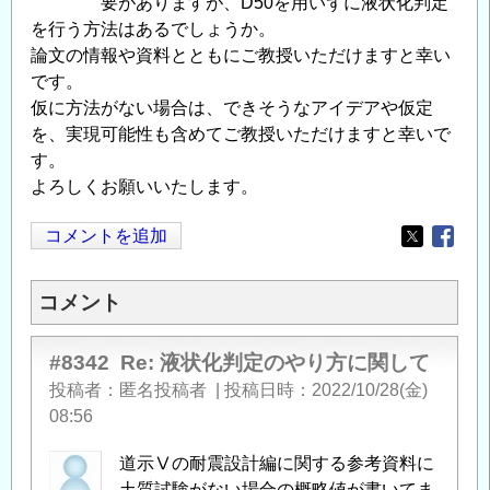
要がありますが、D50を用いずに液状化判定
を行う方法はあるでしょうか。
論文の情報や資料とともにご教授いただけますと幸い
です。
仮に方法がない場合は、できそうなアイデアや仮定
を、実現可能性も含めてご教授いただけますと幸いで
す。
よろしくお願いいたします。
コメントを追加
Opens in
Opens
コメント
#8342
Re: 液状化判定のやり方に関して
投稿者
匿名投稿者
|
投稿日時
2022/10/28(金)
08:56
道示Ⅴの耐震設計編に関する参考資料に
土質試験がない場合の概略値が書いてま