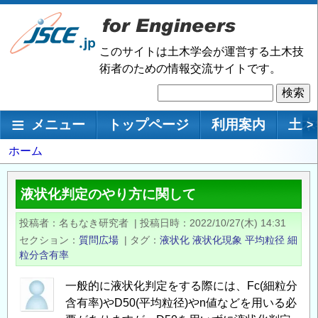
メ
イ
ン
このサイトは土木学会が運営する土木技
コ
術者のための情報交流サイトです。
ン
検
テ
索
ン
メインナビゲーション
メニュー
トップページ
利用案内
土木
>
ツ
に
パ
ホーム
移
ン
動
く
液状化判定のやり方に関して
ず
投稿者
名もなき研究者
|
投稿日時
2022/10/27(木) 14:31
セクション
質問広場
|
タグ
液状化
液状化現象
平均粒径
細
粒分含有率
一般的に液状化判定をする際には、Fc(細粒分
含有率)やD50(平均粒径)やn値などを用いる必