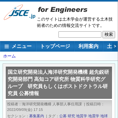
メ
イ
ン
このサイトは土木学会が運営する土木技
コ
術者のための情報交流サイトです。
ン
検
テ
索
ン
メインナビゲーション
メニュー
トップページ
利用案内
土木
>
ツ
に
パ
ホーム
移
ン
動
く
国立研究開発法人海洋研究開発機構 超先鋭研
ず
究開発部門 高知コア研究所 物質科学研究グ
ループ 研究員もしくはポストドクトラル研
究員 公募情報
投稿者
海洋研究開発機構 人事部人事任用課
|
投稿日時
2022/09/09(金) 17:15
セクション
募集案内
|
タグ
公募
研究
地質学
地震学
地球