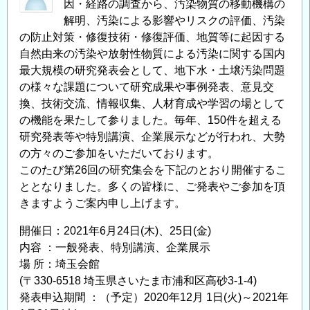
因・経路の調査から、汚染物質の移動機構の
解明、汚染による影響やリスクの評価、汚染
の防止対策・修復技術・修復評価、地質等に起因する
自然由来の汚染や放射性物質による汚染に関する国内
最大規模の研究発表会として、地下水・土壌汚染問題
の様々な課題について研究成果や事例発表、意見交
換、技術交流、情報収集、人材育成や学習の場として
の機能を果たして参りました。毎年、150件を超える
研究発表等や特別講演、企業展示などが行われ、大勢
の方々のご参加をいただいております。
このたび第26回の研究集会を下記のとおり開催するこ
ととなりました。多くの皆様に、ご発表やご参加を頂
きますようご案内申し上げます。
開催日：2021年6月24日(木)、25日(金)
内容 ：一般発表、特別講演、企業展示
場 所：埼玉会館
(〒330-6518 埼玉県さいたま市浦和区高砂3-1-4)
発表申込期間 ：（予定）2020年12月 1日(火)～2021年