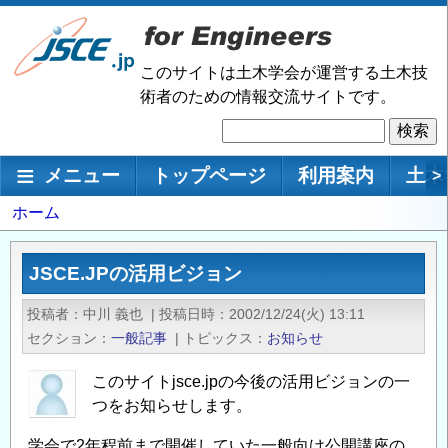
メ
イ
ン
このサイトは土木学会が運営する土木技
コ
術者のための情報交流サイトです。
ン
検
テ
索
ン
メインナビゲーション
メニュー
トップページ
利用案内
土木
>
ツ
に
パ
ホーム
移
ン
動
く
JSCE.JPの活用ビジョン
ず
投稿者
中川 義也
|
投稿日時
2002/12/24(火) 13:11
セクション
一般記事
|
トピックス
お知らせ
このサイトjsce.jpの今後の活用ビジョンの一
つをお知らせします。
学会で2年程前まで開催していた一般向け公開講座の