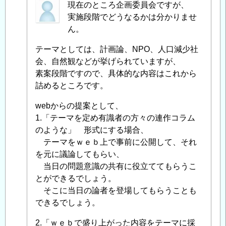
匿
現在のところ企画委員会ですが、
名
実施段階でどうなるかは分かりませ
投
ん。
稿
テーマとしては、計画論、NPO、人口減少社
者
会、自然観などが挙げられていますが、
に
素案段階ですので、具体的な内容はこれから
よ
詰めるところです。
る
「
主
webからの提案として、
催
1.「テーマを定め有識者の方々の連作コラム
は
のような」 形式にする場合、
ど
テーマをｗｅｂ上で事前に公開して、それ
こ
を元に議論してもらい、
で
当日の問題意識の共有に役立ててもらうこ
す
とができるでしょう。
か
」
そこに当日の論者を登場してもらうことも
へ
できるでしょう。
の
返
2.「ｗｅｂで盛り上がった内容をテーマに採