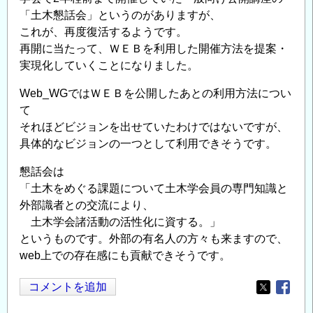
「土木懇話会」というのがありますが、
これが、再度復活するようです。
再開に当たって、ＷＥＢを利用した開催方法を提案・
実現化していくことになりました。
Web_WGではＷＥＢを公開したあとの利用方法につい
て
それほどビジョンを出せていたわけではないですが、
具体的なビジョンの一つとして利用できそうです。
懇話会は
「土木をめぐる課題について土木学会員の専門知識と
外部識者との交流により、
土木学会諸活動の活性化に資する。」
というものです。外部の有名人の方々も来ますので、
web上での存在感にも貢献できそうです。
コメントを追加
Opens in
Opens