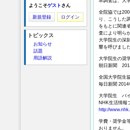
本調査は、大
ようこそ
ゲスト
さん
全院協では20
新規登録
ログイン
り、こうした
をもとに関連
査により明ら
トピックス
大学院生の深
お知らせ
響を呼びまし
話題
用語解説
大学院生の奨
朝日新聞 201
全国大学院生
毎日新聞 2014
大学院生 バ
NHK生活情報ブ
http://www.nhk.
学費・奨学金
おりません。