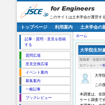
メ
イ
ン
このサイトは土木学会が運営す
コ
ン
メインナビゲーション
トップページ
利用案内
土木学会の
テ
パ
ホーム
ン
記事・質問・意見を投稿
ツ
ン
する
に
く
大学院生対
移
セ
ず
質問広場
動
投稿者
全国大
ク
意見交換広場
セクション
一
シ
イベント案内
ョ
大学
ン
募集案内
この
一般記事
本調査は、全
ブックレビュー
ケート調査で