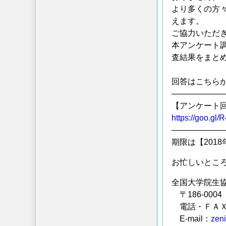
より多くの方
えます。
ご協力いただ
本アンケート
査結果をまと
回答はこちら
――――――
【アンケート回
https://goo.gl/
――――――
期限は【2018
お忙しいとこ
全国大学院生
〒186-00
電話・ＦＡＸ：04
E-mail：
zen