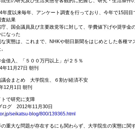
学院生の研究及び生活実態を客観的に把握し、研究・生活条件
04年度以来毎年、アンケート調査を行っており、今年で15回
調査結果
省庁、国会議員及び主要政党等に対して、学費値下げや奨学金
かになった
刻な実態は、これまで、NHKや朝日新聞をはじめとした各種マ
た。
学金借入、「５００万円以上」が２５％
4年11月27日 朝刊
協議会まとめ 大学院生、６割が経済不安
年12月1日 朝刊
イトで研究に支障
ログ 2012年11月30日
or.jp/seikatsu-blog/800/139365.html
等の重大な問題が存在するにも関わらず、大学院生の実態に関