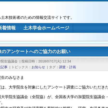
る土木技術者のための情報交流サイトです。
新着情報
土木学会ホームページ
象のアンケートへのご協力のお願い
学院生協議会
|
投稿日時
2018/07/17(火) 12:34
般記事
|
トピックス
お知らせ
|
タグ
調査・計画
院生のみなさま
度は、大学院生を対象にしたアンケート調査にご協力いただき
国大学院生協議会（全院協）が、全国各大学の加盟院生協議会
す。