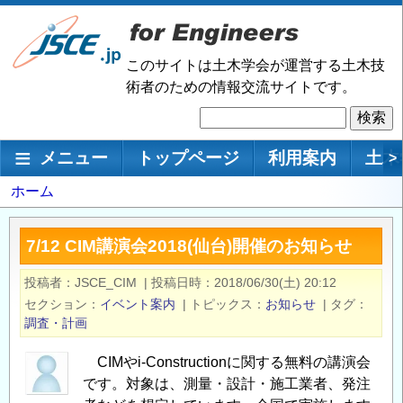
メ
イ
ン
このサイトは土木学会が運営する土木技
コ
術者のための情報交流サイトです。
ン
検
テ
索
ン
メインナビゲーション
メニュー
トップページ
利用案内
土木
>
ツ
に
パ
ホーム
移
ン
動
く
7/12 CIM講演会2018(仙台)開催のお知らせ
ず
投稿者
JSCE_CIM
|
投稿日時
2018/06/30(土) 20:12
セクション
イベント案内
|
トピックス
お知らせ
|
タグ
調査・計画
CIMやi-Constructionに関する無料の講演会
です。対象は、測量・設計・施工業者、発注