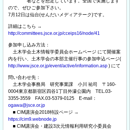
者などを想定しています。全国で実施します
ので、ぜひご参加下さい。
7月12日は仙台(せんだいメディアテーク)です。
詳細はこちら →
http://committees.jsce.or.jp/cceips16/node/41
参加申し込み方法：
土木学会土木情報学委員会ホームページ にて開催案
内を行い、土木学会の本部主催行事の参加申込ページ(
http://www.jsce.or.jp/event/active/information.asp
) にて
問い合わせ先：
土木学会事務局 研究事業課 小川 祐司 〒160-
0004東京都新宿区四谷1丁目外濠公園内 TEL.03-
3355-3559 FAX.03-5379-0125 E-mail：
ogawa@jsce.or.jp
■ CIM講演会2018特設ページ →
https://cim9.webnode.jp
■ CIM講演会・建設3次元情報利用研究小委員会