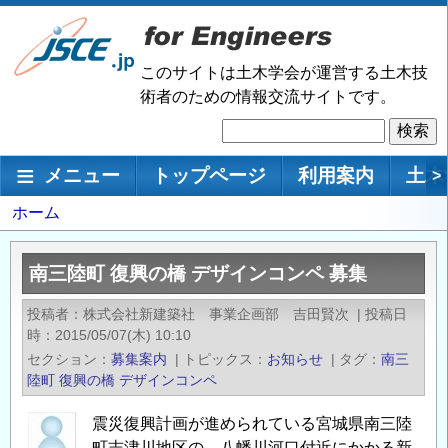
メ
イ
ン
このサイトは土木学会が運営する土木技
コ
術者のための情報交流サイトです。
ン
検
テ
索
ン
メインナビゲーション
メニュー
トップページ
利用案内
土木
>
ツ
に
パ
ホーム
移
ン
動
く
南三陸町 復興の橋 デザインコンペ 募集
ず
投稿者
株式会社新建築社 事業企画部 吉田賢次
|
投稿日
時
2015/05/07(木) 10:10
セクション
募集案内
|
トピックス
お知らせ
|
タグ
南三
陸町
復興の橋
デザインコンペ
震災復興計画が進められている宮城県南三陸
町志津川地区の、八幡川河口付近にかかる新