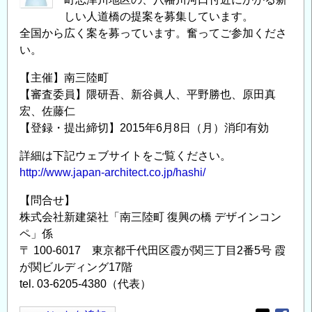
しい人道橋の提案を募集しています。
全国から広く案を募っています。奮ってご参加くださ
い。
【主催】南三陸町
【審査委員】隈研吾、新谷眞人、平野勝也、原田真
宏、佐藤仁
【登録・提出締切】2015年6月8日（月）消印有効
詳細は下記ウェブサイトをご覧ください。
http://www.japan-architect.co.jp/hashi/
【問合せ】
株式会社新建築社「南三陸町 復興の橋 デザインコン
ペ」係
〒 100-6017 東京都千代田区霞が関三丁目2番5号 霞
が関ビルディング17階
tel. 03-6205-4380（代表）