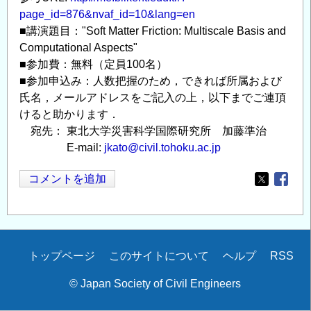
page_id=876&nvaf_id=10&lang=en
■講演題目："Soft Matter Friction: Multiscale Basis and
Computational Aspects"
■参加費：無料（定員100名）
■参加申込み：人数把握のため，できれば所属および
氏名，メールアドレスをご記入の上，以下までご連頂
けると助かります．
宛先： 東北大学災害科学国際研究所 加藤準治
E-mail:
jkato@civil.tohoku.ac.jp
コメントを追加
Opens in
Opens
Secondary
トップページ
このサイトについて
ヘルプ
RSS
menu
© Japan Society of Civil Engineers