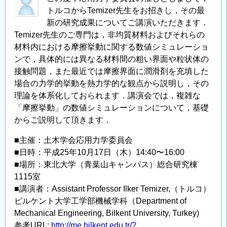
トルコからTemizer先生をお招きし，その最
新の研究成果についてご講演いただきます．
Temizer先生のご専門は，非均質材料およびそれらの
材料内における摩擦挙動に関する数値シミュレーショ
ンで，具体的には異なる材料間の粗い界面や粒状体の
接触問題，また最近では摩擦界面に潤滑剤を充填した
場合の力学的挙動を熱力学的な観点から説明し，その
理論を体系化しておられます．講演会では，複雑な
「摩擦挙動」の数値シミュレーションについて，基礎
からご説明して頂きます．
■主催：土木学会応用力学委員会
■日時：平成25年10月17日（木）14:40〜16:00
■場所：東北大学（青葉山キャンパス）総合研究棟
1115室
■講演者：Assistant Professor Ilker Temizer,（トルコ）
ビルケント大学工学部機械学科（Department of
Mechanical Engineering, Bilkent University, Turkey)
参考URL:
http://me.bilkent.edu.tr/?