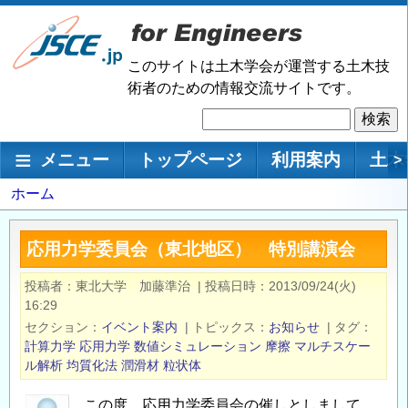
メ
イ
ン
このサイトは土木学会が運営する土木技
コ
術者のための情報交流サイトです。
ン
検
テ
索
ン
メインナビゲーション
メニュー
トップページ
利用案内
土木
>
ツ
に
パ
ホーム
移
ン
動
く
応用力学委員会（東北地区） 特別講演会
ず
投稿者
東北大学 加藤準治
|
投稿日時
2013/09/24(火)
16:29
セクション
イベント案内
|
トピックス
お知らせ
|
タグ
計算力学
応用力学
数値シミュレーション
摩擦
マルチスケー
ル解析
均質化法
潤滑材
粒状体
この度，応用力学委員会の催しとしまして，