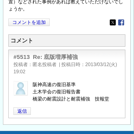
置）などされた事例があれば教えていただけないでし
ょうか。
コメントを追加
Opens in
Opens
コメント
#5513
Re: 底版増厚補強
投稿者
匿名投稿者
|
投稿日時
2013/03/12(火)
19:02
阪神高速の復旧基準
土木学会の復旧報告書
橋梁の耐震設計と耐震補強 技報堂
返信