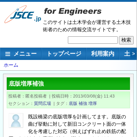
メ
イ
ン
このサイトは土木学会が運営する土木技
コ
術者のための情報交流サイトです。
ン
検
テ
索
ン
メインナビゲーション
メニュー
トップページ
利用案内
土木
>
ツ
に
パ
ホーム
移
ン
動
く
底版増厚補強
ず
投稿者
匿名投稿者
|
投稿日時
2013/03/08(金) 11:43
セクション
質問広場
|
タグ
底版
補強
増厚
既設橋梁の底版増厚を計画してます。底版の
曲げ挙動に対して新旧コンクリート面の一体
化を考慮した対応（例えばずれ止め鉄筋の配