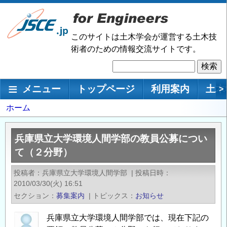
メ
イ
ン
このサイトは土木学会が運営する土木技
コ
術者のための情報交流サイトです。
ン
検
テ
索
ン
メインナビゲーション
メニュー
トップページ
利用案内
土木
>
ツ
に
パ
ホーム
移
ン
動
く
兵庫県立大学環境人間学部の教員公募につい
ず
て（２分野）
投稿者
兵庫県立大学環境人間学部
|
投稿日時
2010/03/30(火) 16:51
セクション
募集案内
|
トピックス
お知らせ
兵庫県立大学環境人間学部では、現在下記の