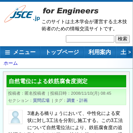
メ
イ
ン
このサイトは土木学会が運営する土木技
コ
術者のための情報交流サイトです。
ン
検
テ
索
ン
メインナビゲーション
メニュー
トップページ
利用案内
土木
>
ツ
に
パ
ホーム
移
ン
動
く
自然電位による鉄筋腐食度測定
ず
投稿者
匿名投稿者
|
投稿日時
2008/11/10(月) 08:45
セクション
質問広場
|
タグ
調査・計画
3連ある橋りょうにおいて、中性化による変
状に対し3工法を分割し施工する。この3工法
について自然電位法により、鉄筋腐食度の追