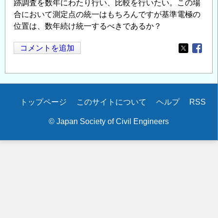
跡調査を数年にわたり行い、比較を行いたい。この場
合において測定点の統一はもちろんですが基準電極の
位置は、数年続け統一するべきであるか？
コメントを追加
Opens in
Opens
Secondary
トップページ
このサイトについて
ヘルプ
RSS
menu
© Japan Society of Civil Engineers