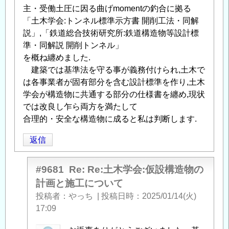
主・受働土圧に因る曲げmomentの釣合に拠る
「土木学会:トンネル標準示方書 開削工法・同解
説」,「鉄道総合技術研究所:鉄道構造物等設計標
準・同解説 開削トンネル」
を概ね纏めました.
建築では基準法を守る事が義務付けられ,土木で
は各事業者が固有部分を含む設計標準を作り,土木
学会が構造物に共通する部分の仕様書を纏め,現状
では改良し乍ら両方を満たして
合理的・安全な構造物に成ると私は判断します.
返信
#9681
Re: Re:土木学会:仮設構造物の
計画と施工について
投稿者
やっち
|
投稿日時
2025/01/14(火)
17:09