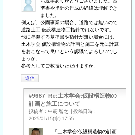
中
お返事ありがとうございました。基
筋
準書や指針の作成の経緯は理解でき
智
ました。
之
例えば、公園事業の場合、道路では無いので
に
道路土工 仮設構造物工指針ではないです。
よ
他に準拠する基準書や指針が無い場合には、
る
土木学会:仮設構造物の計画と施工を元に計算
「
をおこなって良いという認識でよろしいでし
Re:
土
ょうか。
木
参考としてご教授いただけますか。
学
返信
会:
仮
設
#9687
Re:土木学会:仮設構造物の
構
計画と施工について
造
投稿者
中筋 智之
|
投稿日時
物
2025/01/15(水) 17:55
の
計
匿
「土木学会:仮設構造物の計画