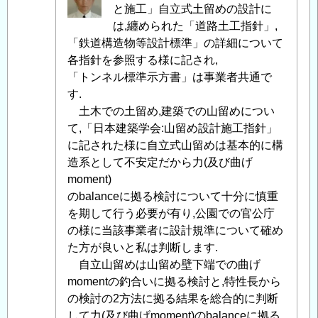
画
名
と施工」自立式土留めの設計に
と
投
は,纏められた「道路土工指針」,
施
稿
「鉄道構造物等設計標準」の詳細について
工
者
各指針を参照する様に記され,
に
に
「トンネル標準示方書」は事業者共通で
つ
よ
す.
い
る
土木での土留め,建築での山留めについ
て
」
「
て,「日本建築学会:山留め設計施工指針」
Re:
へ
Re:
に記された様に自立式山留めは基本的に構
の
土
造系として不安定だから力(及び曲げ
返
木
moment)
信
学
のbalanceに拠る検討について十分に慎重
会:
を期して行う必要が有り,公園での官公庁
仮
の様に当該事業者に設計規準について確め
設
た方が良いと私は判断します.
構
自立山留めは山留め壁下端での曲げ
造
momentの釣合いに拠る検討と,特性長から
物
の検討の2方法に拠る結果を総合的に判断
の
して力(及び曲げmoment)のbalanceに拠る