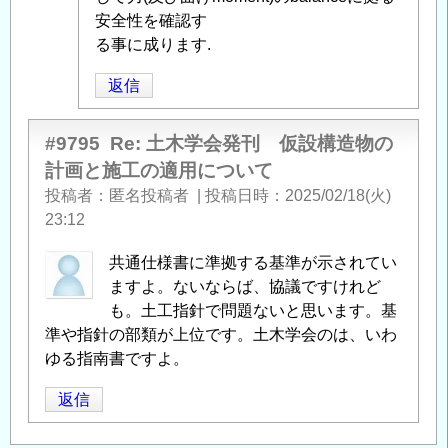
計
安全性を確認す
画
る事に成ります.
と
返信
施
工
に
#9795
Re: 土木学会発刊 仮設構造物の
つ
計画と施工の適用について
い
投稿者
匿名投稿者
|
投稿日時
2025/02/18(火)
て
」
23:12
へ
の
共通仕様書に準拠する基準が示されてい
返
ますよ。ないならば、協議ですけれど
信
も。土工指針で問題ないと思います。基
準や指針の部類が上位です。土木学会のは、いわ
ゆる指南書ですよ。
返信