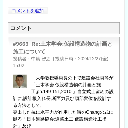
コメントを追加
Opens in
Opens
コメント
#9663
Re:土木学会:仮設構造物の計画と
施工について
投稿者
中筋 智之
|
投稿日時
2024/12/27(金)
15:02
大学教授委員長の下で建設会社員等が,
「土木学会:仮設構造物の計画と施
工,pp.149-151,2010.」自立式土留めの設
計に,設計根入れ長,断面力及び頭部変位を設計す
る方法として,
突出した杭に水平力が作用した時のChangの式に
拠る「日本道路協会:道路土工 仮設構造物工指
針」及び