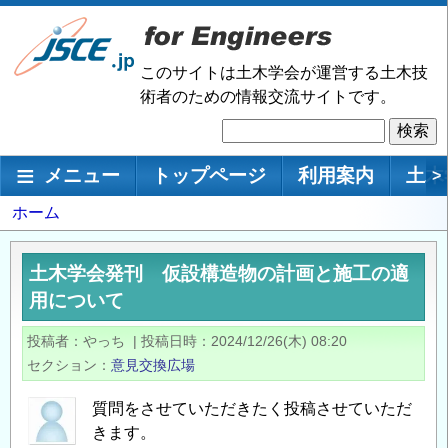
メ
イ
ン
このサイトは土木学会が運営する土木技
コ
術者のための情報交流サイトです。
ン
検
テ
索
ン
メインナビゲーション
メニュー
トップページ
利用案内
土木
>
ツ
に
パ
ホーム
移
ン
動
く
土木学会発刊 仮設構造物の計画と施工の適
ず
用について
投稿者
やっち
|
投稿日時
2024/12/26(木) 08:20
セクション
意見交換広場
質問をさせていただきたく投稿させていただ
きます。