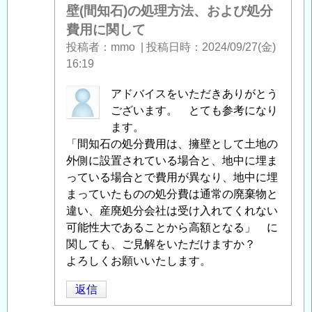
存
壁(間知石)の処理方法、および処分
し
物
費用に関して
て
」
の
投稿者
mmo
|
投稿日時
2024/09/27(金)
へ
天
16:19
の
然
返
石
匿
アドバイスをいただきありがとう
信
擁
名
ございます。 とても参考になり
壁
投
ます。
(間
稿
「間知石の処分費用は、擁壁として土地の
知
者
外側に設置されている場合と、地中に埋ま
石)
に
っている場合とで費用が異なり、地中に埋
の
よ
まっていたものの処分費は通常の廃棄物と
処
る
違い、産廃処分会社は受け入れてくれない
理
「
可能性大であることから高額となる」 に
Re:
方
地
関しても、ご見解をいただけますか？
法、
中
よろしくお願いいたします。
お
残
返信
よ
存
び
物