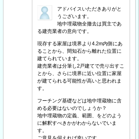
処
然
匿
アドバイスいただきありがと
分
石
名
うございます。
費
擁
投
地中埋蔵物全撤去は買主であ
用
壁
稿
る建売業者の意向です。
に
(間
者
関
現存する家屋は境界より4.2m内側にあ
知
に
し
ることから、間知石から離れた位置に
石)
よ
て
」
建てられています。
の
る
へ
建売業者は分筆し2戸建てで売り出すこ
処
「
Re:
の
とから、さらに境界に近い位置に家屋
理
地
返
が建てられる可能性が高いと思われま
方
中
信
す。
法、
残
お
存
フーチング基礎などは地中埋蔵物に含
よ
物
める必要はないのでしょうか？
び
の
地中埋蔵物の定義、範囲、をどのよう
処
天
に解釈すべきかがわからないでいま
分
然
す。
費
石
ご意見を伺えれば幸いです。