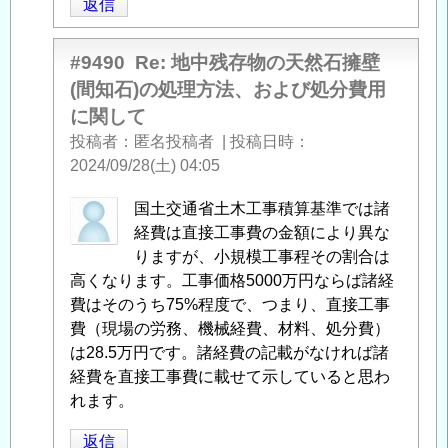
返信
分
存
費
物
用
の
#9490
Re: 地中残存物の天然石擁壁
に
天
(間知石)の処理方法、および処分費用
関
然
に関して
し
石
投稿者
匿名投稿者
|
投稿日時
て
」
擁
2024/09/28(土) 04:05
へ
壁
の
(間
匿
国土交通省土木工事積算基準では諸
返
知
名
経費は直接工事費の金額により異な
信
石)
投
りますが、小規模工事程その割合は
の
稿
高くなります。工事価格5000万円ならば諸経
処
者
費はそのうち75%程度で、つまり、直接工事
理
に
費（現場の労務、機械経費、材料、処分費）
方
よ
は28.5万円です。諸経費の記載がなければ諸
法、
る
経費を直接工事費に載せて示していると思わ
お
「
れます。
Re:
よ
地
返信
び