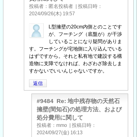
存
投稿者
匿名投稿者
|
投稿日時
物
2024/09/26(木) 19:57
の
天
匿
L型擁壁の20cm内側とのことです
然
名
が、フーチング（底盤が）が干渉
石
投
していることになり疑問がありま
擁
稿
す。フーチングが宅地側に入り込んでいる
壁
者
はずですから。それと私有地で建設する構
(間
に
造物に支障でなければ、わざわざ除去しま
知
よ
すかないでいいんじゃないですか。
石)
る
返信
の
「
Re:
処
地
理
中
#9484
Re: 地中残存物の天然石
方
残
擁壁(間知石)の処理方法、および
法、
存
処分費用に関して
お
物
投稿者
mmo
|
投稿日時
よ
の
2024/09/27(金) 16:13
び
天