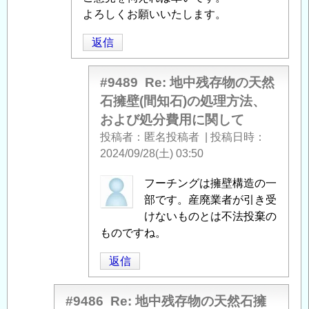
用
擁
よろしくお願いいたします。
に
壁
関
(間
返信
し
知
て
」
石)
#9489
Re: 地中残存物の天然
へ
の
石擁壁(間知石)の処理方法、
の
処
および処分費用に関して
返
理
投稿者
匿名投稿者
|
投稿日時
信
方
2024/09/28(土) 03:50
法、
お
mmo
フーチングは擁壁構造の一
よ
に
部です。産廃業者が引き受
び
よ
けないものとは不法投棄の
処
る
ものですね。
分
「
Re:
費
返信
地
用
中
に
残
#9486
Re: 地中残存物の天然石擁
関