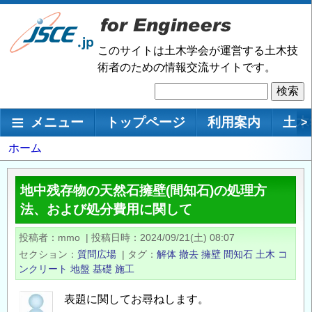
メ
イ
ン
このサイトは土木学会が運営する土木技
コ
術者のための情報交流サイトです。
ン
検
テ
索
ン
メインナビゲーション
メニュー
トップページ
利用案内
土木
>
ツ
に
パ
ホーム
移
ン
動
く
地中残存物の天然石擁壁(間知石)の処理方
ず
法、および処分費用に関して
投稿者
mmo
|
投稿日時
2024/09/21(土) 08:07
セクション
質問広場
|
タグ
解体
撤去
擁壁
間知石
土木
コ
ンクリート
地盤
基礎
施工
表題に関してお尋ねします。