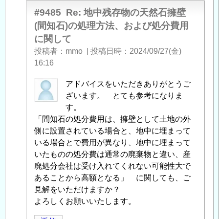
処
の
#9485
Re: 地中残存物の天然石擁壁
分
天
(間知石)の処理方法、および処分費用
費
然
に関して
用
石
投稿者
mmo
|
投稿日時
2024/09/27(金)
に
擁
16:16
関
壁
し
(間
匿
アドバイスをいただきありがとうご
て
」
知
名
ざいます。 とても参考になりま
へ
石)
投
す。
の
の
稿
「間知石の処分費用は、擁壁として土地の外
返
処
者
側に設置されている場合と、地中に埋まって
信
理
に
いる場合とで費用が異なり、地中に埋まって
方
よ
いたものの処分費は通常の廃棄物と違い、産
法、
る
廃処分会社は受け入れてくれない可能性大で
お
「
あることから高額となる」 に関しても、ご
Re:
よ
地
見解をいただけますか？
び
中
よろしくお願いいたします。
処
残