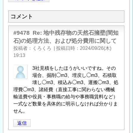
Opens in
Opens
コメント
#9478
Re: 地中残存物の天然石擁壁(間知
石)の処理方法、および処分費用に関して
投稿者
くろくろ
|
投稿日時
2024/09/26(木)
19:13
3社見積をしたほうがいいですね。その
場合、掘削◯m3、埋戻し◯m3、石積取
壊し◯m3、積込み◯m3、運搬◯m3、処
理費◯m3、諸経費（直接工事に関わらない機械
輸送費や役員・事務職の給与や事務職賃料など）
一式など数量を具体的に明示しなければ分かりま
せん。
返信