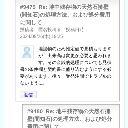
#9479
Re: 地中残存物の天然石擁壁
(間知石)の処理方法、および処分費用
に関して
投稿者
匿名投稿者
|
投稿日時
2024/09/26(木) 19:25
匿
埋設物のため推定値で見積もります
名
が、出来高は変更が必要と思われま
投
す。その金銭的処理についても見積
稿
書の条件欄と契約書に盛り込むようにする必
者
要があります。後々、受発注間でトラブルの
に
ないように。
よ
返信
る
「
Re:
地
#9480
Re: 地中残存物の天然石擁
中
壁(間知石)の処理方法、および処分
残
費用に関して