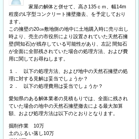
家屋の解体と併せて、高さ135ｃｍ、幅14m
程度のL字型コンクリート擁壁撤去、を予定しており
ます。
この擁壁の20㎝敷地側の地中に土地購入時に売り出し
時より、売主の市役所により設置されていた天然石擁
壁(間知石)が残存している可能性があり、左記 間知石
が全面に全部残されていた場合の処理方法、および費
用に関してお尋ねします。
１． 以下の処理方法、および地中の天然石擁壁の処
理に対する見解は妥当でしょうか？
２． 以下の処理費用は妥当でしょうか？
愛知県のある解体業者の見積もりでは、全面に残され
ていた場合の地中の天然石擁壁撤去による最大加算
額、および処理方法は以下のとおりとなります。
掘削作業 10万
土のふるい落し10万