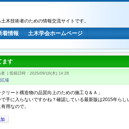
る土木技術者のための情報交流サイトです。
新着情報
土木学会ホームページ
てます
稿者
|
投稿日時
2025/09/18(木) 14:28
問広場
ンクリート構造物の品質向上のための施工Ｑ＆Ａ」
かで手に入らないですかね？確認している最新版は2015年らし
に有用なので。
追加