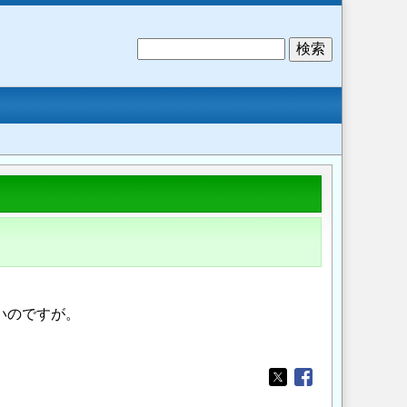
検
索
いのですが。
Opens in a new wi
Opens in a new