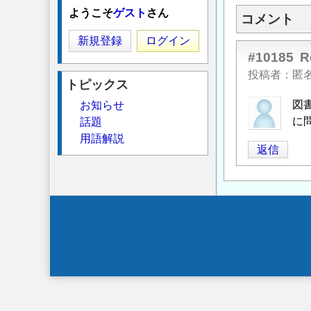
ようこそ
ゲスト
さん
コメント
新規登録
ログイン
#10185
R
投稿者
匿
トピックス
図
お知らせ
に
話題
用語解説
返信
Secondary
menu