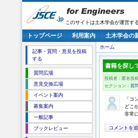
メ
イ
ン
このサイトは土木学会が運営す
コ
ン
メインナビゲーション
トップページ
利用案内
土木学会の
テ
パ
ホーム
ン
記事・質問・意見を投稿
ツ
ン
する
に
く
書籍を探し
移
セ
ず
質問広場
動
投稿者
匿名投
ク
意見交換広場
セクション
質
シ
イベント案内
ョ
「コ
ン
募集案内
どこ
非常
一般記事
コメントを
ブックレビュー