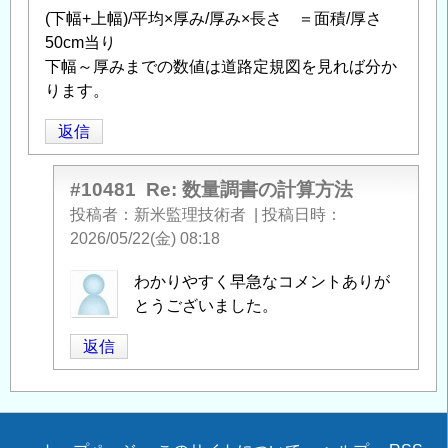
(下幅+上幅)/平均×厚み/厚み×長さ ＝面積/厚さ
50cm当り
下幅～厚みまでの数値は道路定規図を見れば分か
ります。
返信
#10481
Re: 数量調書の計算方法
投稿者
新米監理技術者
|
投稿日時
2026/05/22(金) 08:18
匿
わかりやすく早急なコメントありが
名
とうございました。
投
返信
稿
者
に
よ