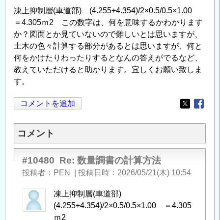
凍上抑制層(車道部) (4.255+4.354)/2×0.5/0.5×1.00
＝4.305ｍ2 この数字は、何を意味するかわかります
か？図面とか見ていないので難しいとは思いますが、
土木の色々計算する部分があるとは思いますが、何と
何をかけたりわったりするとなんの答えがでるなど、
教えていただけると助かります。宜しくお願い致しま
す。
コメントを追加
Opens in
Opens
コメント
#10480
Re: 数量調書の計算方法
投稿者
PEN
|
投稿日時
2026/05/21(木) 10:54
凍上抑制層(車道部)
(4.255+4.354)/2×0.5/0.5×1.00 ＝4.305
ｍ2