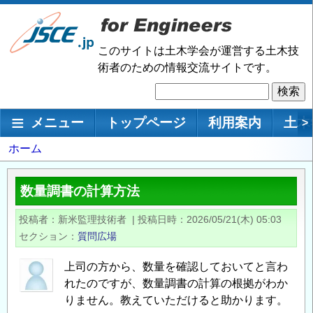
メ
イ
ン
このサイトは土木学会が運営する土木技
コ
術者のための情報交流サイトです。
ン
検
テ
索
ン
メインナビゲーション
メニュー
トップページ
利用案内
土木
>
ツ
に
パ
ホーム
移
ン
動
く
数量調書の計算方法
ず
投稿者
新米監理技術者
|
投稿日時
2026/05/21(木) 05:03
セクション
質問広場
上司の方から、数量を確認しておいてと言わ
れたのですが、数量調書の計算の根拠がわか
りません。教えていただけると助かります。