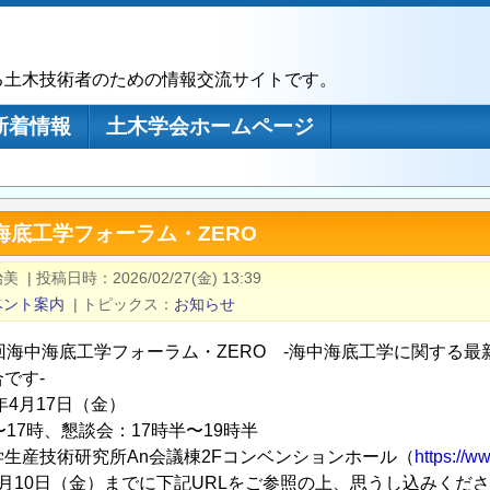
る土木技術者のための情報交流サイトです。
新着情報
土木学会ホームページ
海底工学フォーラム・ZERO
治美
|
投稿日時
2026/02/27(金) 13:39
ベント案内
|
トピックス
お知らせ
5回海中海底工学フォーラム・ZERO -海中海底工学に関する
です-
6年4月17日（金）
〜17時、懇談会：17時半〜19時半
生産技術研究所An会議棟2Fコンベンションホール（
https://ww
月10日（金）までに下記URLをご参照の上、思うし込みくだ