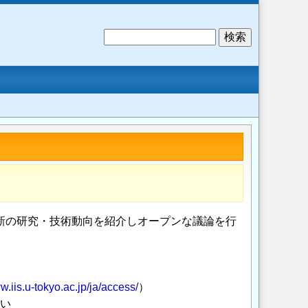
検
索
最新の研究・技術動向を紹介しオープンな議論を行
w.iis.u-tokyo.ac.jp/ja/access/
）
さい