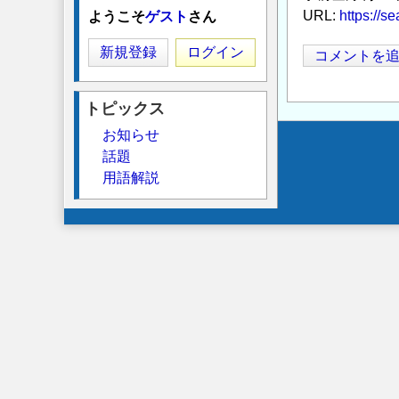
URL:
https://s
ようこそ
ゲスト
さん
新規登録
ログイン
コメントを
トピックス
お知らせ
Secondary
話題
用語解説
menu