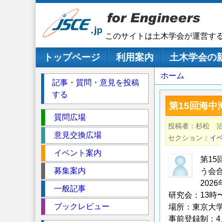
メ
イ
ン
このサイトは土木学会が運営す
コ
ン
メインナビゲーション
トップページ
利用案内
土木学会の
テ
パ
ホーム
ン
記事・質問・意見を投稿
ツ
ン
する
に
く
第15回海中
移
セ
ず
質問広場
動
投稿者
杉松 
ク
意見交換広場
セクション
イ
シ
イベント案内
ョ
第1
ン
募集案内
う会合
202
一般記事
研究会：13時
ブックレビュー
場所：東京大学
事前登録制：4