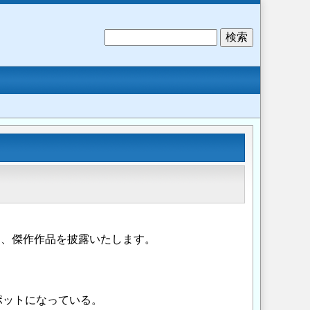
検
索
うち、傑作作品を披露いたします。
ポットになっている。