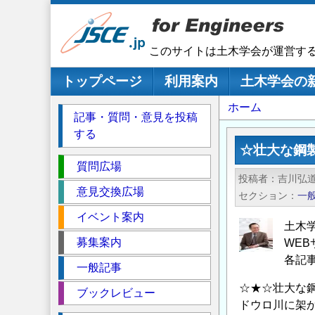
メ
イ
ン
このサイトは土木学会が運営す
コ
ン
メインナビゲーション
トップページ
利用案内
土木学会の
テ
パ
ホーム
ン
記事・質問・意見を投稿
ツ
ン
する
に
く
☆壮大な鋼
移
セ
ず
質問広場
動
投稿者
吉川弘
ク
意見交換広場
セクション
一
シ
イベント案内
ョ
土木
ン
募集案内
WE
各記
一般記事
☆★☆壮大な鋼
ブックレビュー
ドウロ川に架