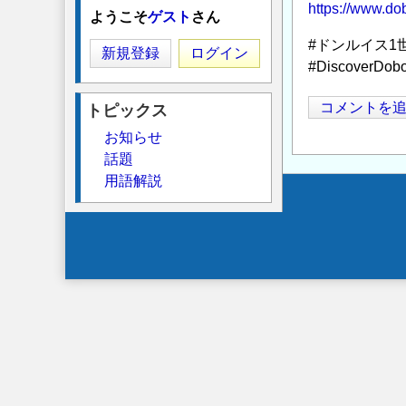
https://www.do
ようこそ
ゲスト
さん
#ドンルイス1
新規登録
ログイン
#DiscoverDob
コメントを
トピックス
お知らせ
話題
用語解説
Secondary
menu