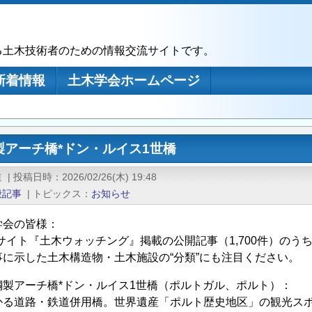
る土木技術者のための情報交流サイトです。
新着情報
土木学会ホームページ
製アーチ橋*ドン・ルイス1世橋
道
|
投稿日時
2026/02/26(木) 19:48
般記事
|
トピックス
お知らせ
学会の皆様：
Bサイト『土木ウォッチング』掲載の公開記事（1,700件）の
事に示した土木構造物・土木施設の“分類”にも注目ください。
製アーチ橋*ドン・ルイス1世橋（ポルトガル、ポルト）：
かる道路・鉄道併用橋。世界遺産「ポルト歴史地区」の観光ス