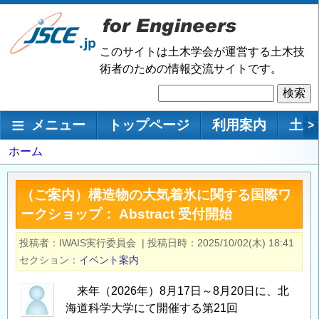
メ
イ
ン
このサイトは土木学会が運営する土木技
コ
術者のための情報交流サイトです。
ン
検
テ
索
ン
メインナビゲーション
メニュー
トップページ
利用案内
土木
>
ツ
に
パ
ホーム
移
ン
動
く
（ご案内）構造物の大気着氷に関する国際ワ
ず
ークショップ： Abstract 受付開始
投稿者
IWAIS実行委員会
|
投稿日時
2025/10/02(木) 18:41
セクション
イベント案内
来年（2026年）8月17日～8月20日に、北
海道科学大学にて開催する第21回