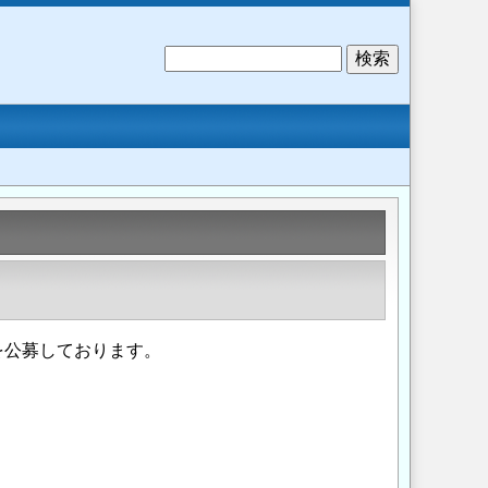
検
索
を公募しております。