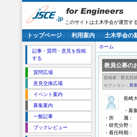
メ
イ
ン
このサイトは土木学会が運営す
コ
ン
メインナビゲーション
トップページ
利用案内
土木学会の
テ
パ
ホーム
ン
記事・質問・意見を投稿
ツ
ン
する
に
く
教員公募の
移
セ
ず
質問広場
動
投稿者
匿名投
ク
意見交換広場
セクション
募
シ
イベント案内
ョ
長崎
ン
募集案内
・募
一般記事
・所 属： 
・研究分野：
ブックレビュー
・着任時期： 