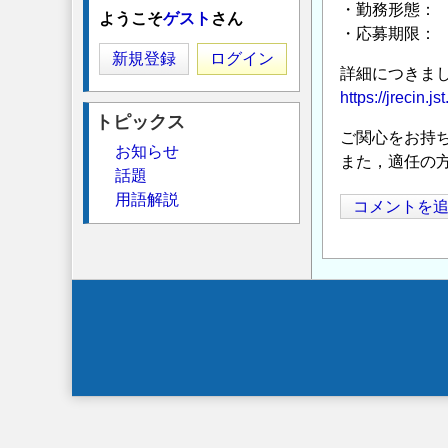
・勤務形態：
ようこそ
ゲスト
さん
・応募期限： 
新規登録
ログイン
詳細につきま
https://jrecin.
トピックス
ご関心をお持
お知らせ
また，適任の
話題
用語解説
コメントを
Secondary
menu