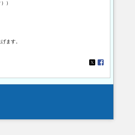
ク））
上げます。
。
Opens in a new wi
Opens in a new