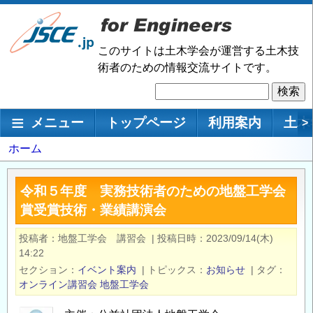
メ
イ
ン
このサイトは土木学会が運営する土木技
コ
術者のための情報交流サイトです。
ン
検
テ
索
ン
メインナビゲーション
メニュー
トップページ
利用案内
土木
>
ツ
に
パ
ホーム
移
ン
動
く
令和５年度 実務技術者のための地盤工学会
ず
賞受賞技術・業績講演会
投稿者
地盤工学会 講習会
|
投稿日時
2023/09/14(木)
14:22
セクション
イベント案内
|
トピックス
お知らせ
|
タグ
オンライン講習会
地盤工学会