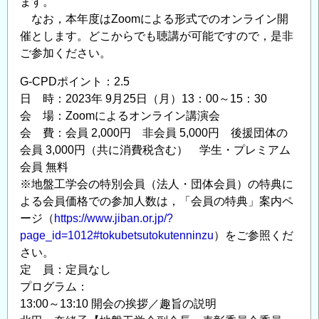
ます。
なお，本年度はZoomによる形式でのオンライン開
催とします。どこからでも聴講が可能ですので，是非
ご参加ください。
G-CPDポイント：2.5
日 時：2023年 9月25日（月）13：00～15：30
会 場：Zoomによるオンライン講演会
会 費：会員 2,000円 非会員 5,000円 後援団体の
会員 3,000円（共に消費税含む） 学生・プレミアム
会員 無料
※地盤工学会の特別会員（法人・団体会員）の特典に
よる会員価格での参加人数は，「会員の特典」案内ペ
ージ（
https://www.jiban.or.jp/?
page_id=1012#tokubetsutokutenninzu
）をご参照くだ
さい。
定 員：定員なし
プログラム：
13:00～13:10 開会の挨拶／趣旨の説明