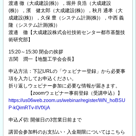
渡邊 徹（大成建設(株)），堀井 良浩（大成建設
(株)），濱 健太郎（大成建設(株)），秋月 通孝（大
成建設(株)），久保 豊（システム計測(株)），中西 義
隆（システム計測(株)）
渡邊 徹【大成建設株式会社技術センター都市基盤技
術研究部】
15:20～15:30 閉会の挨拶
古関 潤一【地盤工学会会長】
申込方法：下記URLの「ウェビナー登録」から必要事
項を入力してお申込ください。
折り返しウェビナー参加に必要な情報が届きます。
【zoomウェビナー事前登録（受講申込）】
https://us06web.zoom.us/webinar/register/WN_hoBSU
P-kQimRTv-llVfXjA
申込〆切: 開催日の3営業日前まで
講習会参加料のお支払い・入金期限についてはこちら