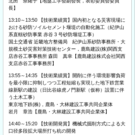
北田 奈緒子【地盤工学会副会長，表彰委員会委員
長】
13:10～13:50 【技術業績賞】国内初となる災害現場に
おける砂防ソイルセメント堰堤の自動化施工（紀伊山
系直轄砂防事業 赤谷 3 号砂防堰堤工事）
国土交通省 近畿地方整備局 紀伊山系砂防事務所・大
規模土砂災害対策技術センター，鹿島建設(株)関西支
店赤谷工事事務所 森田 真幸【鹿島建設株式会社関西
支店赤谷工事事務所】
13:55～14:35 【技術業績賞】開削に伴う環境影響負荷
を最小限に抑制しつつ工程短縮も実現した地下鉄営業
線新駅の建設（日比谷線虎ノ門新駅（仮称）設置に伴
う土木工事）
東京地下鉄(株)，鹿島・大林建設工事共同企業体
岩月 章浩【鹿島・大林建設工事共同企業体】
14:40～15:20 【技術開発賞】機械式掘削方式による大
口径多段拡大場所打ち杭の開発