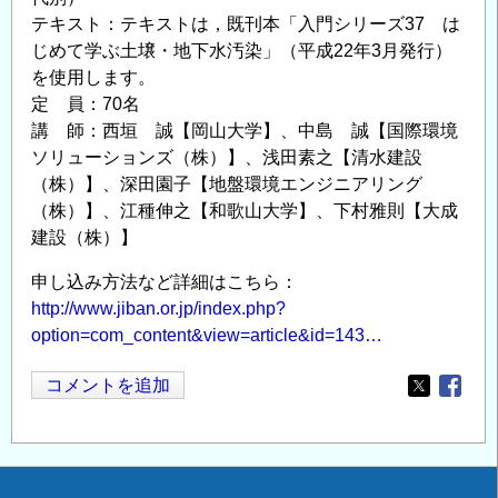
テキスト：テキストは，既刊本「入門シリーズ37 は
じめて学ぶ土壌・地下水汚染」（平成22年3月発行）
を使用します。
定 員：70名
講 師：西垣 誠【岡山大学】、中島 誠【国際環境
ソリューションズ（株）】、浅田素之【清水建設
（株）】、深田園子【地盤環境エンジニアリング
（株）】、江種伸之【和歌山大学】、下村雅則【大成
建設（株）】
申し込み方法など詳細はこちら：
http://www.jiban.or.jp/index.php?
option=com_content&view=article&id=143…
コメントを追加
Opens in
Opens