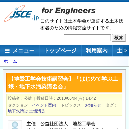
メ
イ
ン
このサイトは土木学会が運営する土木技
コ
術者のための情報交流サイトです。
ン
検
テ
索
ン
メインナビゲーション
メニュー
トップページ
利用案内
土木
>
ツ
に
パ
ホーム
移
ン
動
く
【地盤工学会技術講習会】「はじめて学ぶ土
ず
壌・地下水汚染講習会」
投稿者
公益
|
投稿日時
2013/06/04(火) 14:42
セクション
イベント案内
|
トピックス
お知らせ
|
タグ
地下水汚染
土壌汚染
主催：公益社団法人 地盤工学会