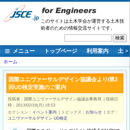
メ
イ
ン
このサイトは土木学会が運営する土木技
コ
術者のための情報交流サイトです。
ン
検
テ
索
ン
メインナビゲーション
メニュー
トップページ
利用案内
土木
>
ツ
に
パ
ホーム
移
ン
動
く
国際ユニヴァーサルデザイン協議会よりI第2
ず
回UD検定実施のご案内
投稿者
国際ユニヴァーサルデザイン協議会事務局
|
投稿日
時
2013/02/18(月) 18:53
セクション
イベント案内
|
トピックス
お知らせ
|
タグ
ユニヴァーサルデザイン
UD検定