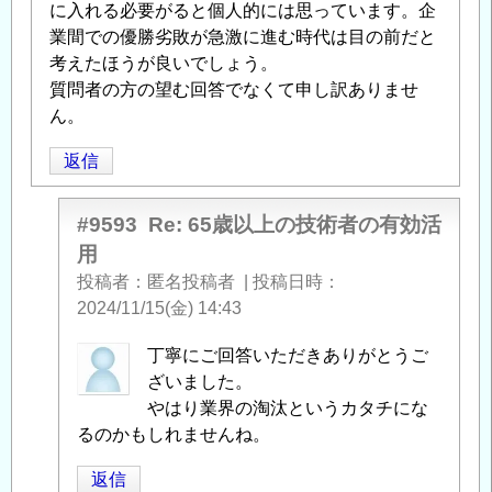
に入れる必要がると個人的には思っています。企
業間での優勝劣敗が急激に進む時代は目の前だと
考えたほうが良いでしょう。
質問者の方の望む回答でなくて申し訳ありませ
ん。
返信
#9593
Re: 65歳以上の技術者の有効活
用
投稿者
匿名投稿者
|
投稿日時
2024/11/15(金) 14:43
匿
丁寧にご回答いただきありがとうご
名
ざいました。
投
やはり業界の淘汰というカタチにな
稿
るのかもしれませんね。
者
返信
に