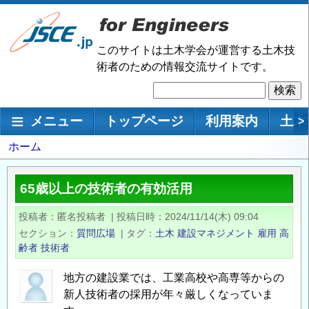
メ
イ
ン
このサイトは土木学会が運営する土木技
コ
術者のための情報交流サイトです。
ン
検
テ
索
ン
メインナビゲーション
メニュー
トップページ
利用案内
土木
>
ツ
に
パ
ホーム
移
ン
動
く
65歳以上の技術者の有効活用
ず
投稿者
匿名投稿者
|
投稿日時
2024/11/14(木) 09:04
セクション
質問広場
|
タグ
土木
建設マネジメント
雇用
高
齢者
技術者
地方の建設業では、工業高校や高専等からの
新人技術者の採用が年々厳しくなっていま