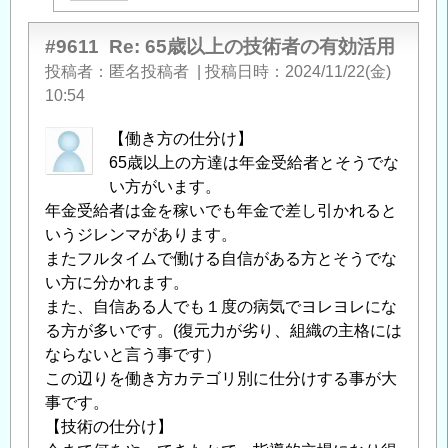
よ
る
#9611
Re: 65歳以上の技術者の有効活用
「
Re:
投稿者
匿名投稿者
|
投稿日時
2024/11/22(金)
65
10:54
歳
【働き方の仕分け】
以
65歳以上の方達は年金受給者とそうでな
上
い方がいます。
の
年金受給者は金を稼いでも年金で差し引かれると
技
いうジレンマがあります。
術
またフルタイムで働ける自信がある方とそうでな
者
い方に分かれます。
の
また、自信ある人でも１度の病気でヨレヨレにな
有
る方が多いです。(復元力が劣り、組織の主格には
効
ならないと言う事です）
活
この辺りを働き方カテゴリ別に仕分けする事が大
用
」
事です。
へ
【技術の仕分け】
の