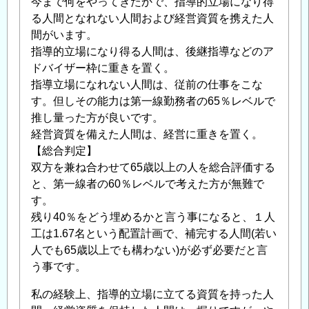
今まで何をやってきたかで、指導的立場になり得
返
る人間となれない人間および経営資質を携えた人
信
間がいます。
指導的立場になり得る人間は、後継指導などのア
ドバイザー枠に重きを置く。
指導立場になれない人間は、従前の仕事をこな
す。但しその能力は第一線勤務者の65％レベルで
推し量った方が良いです。
経営資質を備えた人間は、経営に重きを置く。
【総合判定】
双方を兼ね合わせて65歳以上の人を総合評価する
と、第一線者の60％レベルで考えた方が無難で
す。
残り40％をどう埋めるかと言う事になると、１人
工は1.67名という配置計画で、補完する人間(若い
人でも65歳以上でも構わない)が必ず必要だと言
う事です。
私の経験上、指導的立場に立てる資質を持った人