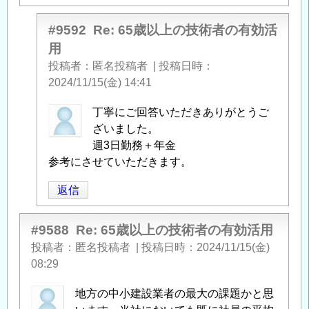
#9592
Re: 65歳以上の技術者の有効活
用
投稿者
匿名投稿者
|
投稿日時
2024/11/15(金) 14:41
匿
丁寧にご回答いただきありがとうご
名
ざいました。
投
週3日勤務＋年金
稿
参考にさせていただきます。
者
返信
に
よ
る
#9588
Re: 65歳以上の技術者の有効活用
「
Re:
投稿者
匿名投稿者
|
投稿日時
2024/11/15(金)
65
08:29
歳
地方の中小建設業者の最大の課題かと思
以