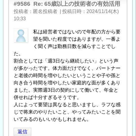
る
#9586
Re: 65歳以上の技術者の有効活用
「
Re:
投稿者
匿名投稿者
|
投稿日時
2024/11/14(木)
65
10:33
歳
私は経営者ではないので年配の方から要
以
望を聞いた程度ではありますが、一番よ
上
く聞く声は勤務日数を減らすことでし
の
た。
技
割合としては「週3日なら継続したい」という声
術
が多かったです。体力面だけでなく、パートナー
者
と老後の時間を増やしたいということや子や孫と
の
向き合う時間を増やしたい家庭的な面が多くあり
有
ました。実際週3日の契約にして働いて、年金と
効
併せれば十分すぎるそうです。
活
人によって要望は異なると思いますし、ラフな感
用
」
じで将来のやりたいこと、やってみたいことを聞
へ
いてみるのもいいかもしれません。
の
返
返信
信