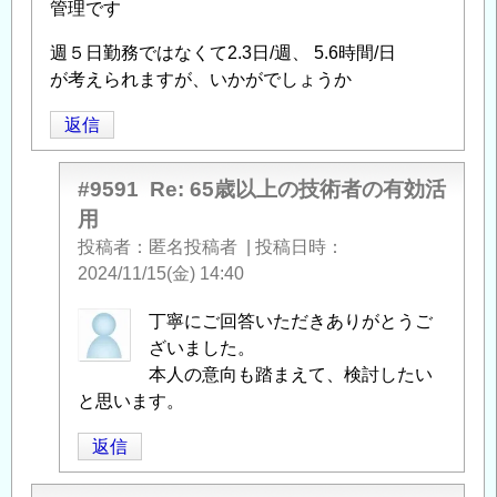
管理です
週５日勤務ではなくて2.3日/週、 5.6時間/日
が考えられますが、いかがでしょうか
返信
#9591
Re: 65歳以上の技術者の有効活
用
投稿者
匿名投稿者
|
投稿日時
2024/11/15(金) 14:40
匿
丁寧にご回答いただきありがとうご
名
ざいました。
投
本人の意向も踏まえて、検討したい
稿
と思います。
者
返信
に
よ