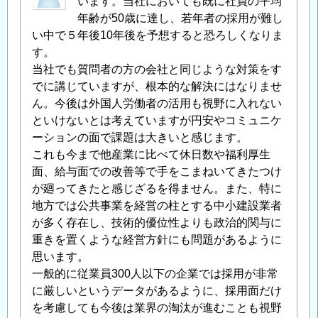
います。当社においても既に社員の平均
上
年齢が50歳に達し、若年者の採用が難し
の
い中で５年後10年後を予想すると恐ろしくなりま
技
す。
術
当社でも質問者の方の会社と同じような対策をす
者
でに講じていますが、根本的な解決にはなりませ
の
ん。今後は外国人労働者の活用も視野に入れない
有
といけないとは考えていますが円安やコミュニケ
効
ーションの面で課題は大きいと感じます。
活
これも今まで他産業に比べて休日数や福利厚生
用
」
面、給与面での改善等で手をこまねいてきたつけ
へ
が廻ってきたと感じざるを得ません。また、特に
の
地方では公共事業を経営の柱とする中小建設業者
返
が多く存在し、技術的優位性よりも政治的関与に
信
重きを置くような経営方針にも問題があるように
思います。
一般的に従業員300人以下の企業では採用が非常
に厳しいというデータがあるように、採用面だけ
を考慮しても今後は業界の淘汰が進むことも視野