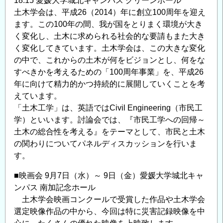
18:15 愛媛大学城北キャンパス グリーンホール
土木学会は、平成26（2014）年に創立100周年を迎え
ます。この100年の間、我が国をとりまく環境が大き
く変化し、土木に求められる社会的な要請もまた大き
く変化してきています。土木学会は、この大きな変化
の中で、これからの土木が何をビジョンとし、何をな
すべきかを考えるための「100周年事業」を、平成26
年に向けて精力的かつ持続的に展開していくことを考
えています。
「土木工学」は、英語ではCivil Engineering（市民工
学）といいます。討論会では、『市民工学への回帰～
土木の総合性を考える』をテーマとして、市民と土木
の関わりについてパネルディスカッションを行いま
す。
■映画会 9月7日（水）～ 9日（金）愛媛大学城北キャ
ンパス 南加記念ホール
土木学会映画コンクールで受賞した作品や土木学会
選定映像作品の中から、今回は特に災害記録映像を中