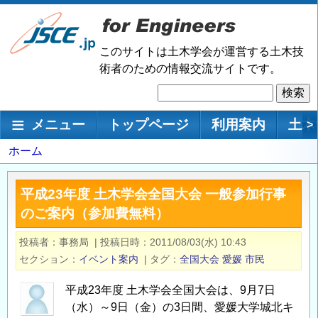
メ
イ
ン
このサイトは土木学会が運営する土木技
コ
術者のための情報交流サイトです。
ン
検
テ
索
ン
メインナビゲーション
メニュー
トップページ
利用案内
土木
>
ツ
に
パ
ホーム
移
ン
動
く
平成23年度 土木学会全国大会 一般参加行事
ず
のご案内（参加費無料）
投稿者
事務局
|
投稿日時
2011/08/03(水) 10:43
セクション
イベント案内
|
タグ
全国大会
愛媛
市民
平成23年度 土木学会全国大会は、9月7日
（水）～9日（金）の3日間、愛媛大学城北キ