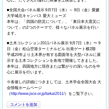
心に、たくさんの優れた映像を上映致します。
■全国大会パネル展示 9月7日（水）～ 9日（金）愛媛
大学城北キャンパス 愛大ミューズ
本年は、「四国の防災について」、「東日本大震災に
ついて」の2つのテーマで、様々なパネル展示を行い
ます。
■土木コレクション2011パネル展示 9月7日（水）〜 9
日（金）松山空港ターミナルビル 出発ゲート横2階
平成20年より土木界が有する図面等を大型パネルに展
示する土木コレクションを各地で開催してきました。
本年は、四国地方に現存または繋がりの深いものを中
心に展示を行います。
※各催しの詳細につきましては、土木学会全国大会 大
会情報ホームページ
（
http://www.jsce.or.jp/taikai2011/
）をご覧下さい。
コメントを追加
Opens in
Opens